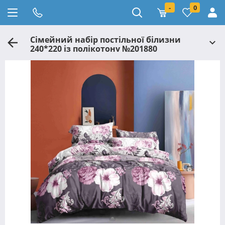
-
0
Сімейний набір постільної білизни
240*220 із полікотону №201880
Черешенька™