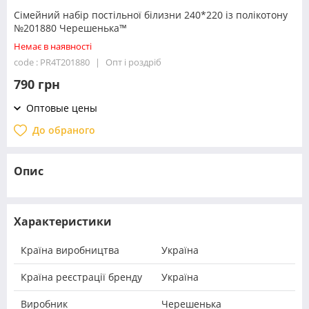
Сімейний набір постільної білизни 240*220 із полікотону
№201880 Черешенька™
Немає в наявності
code : PR4T201880
Опт і роздріб
790 грн
Оптовые цены
До обраного
Опис
Характеристики
Країна виробництва
Україна
Країна реєстрації бренду
Україна
Виробник
Черешенька