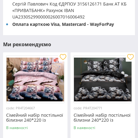
Сергій Павлович Код ЄДРПОУ 3156126171 Банк АТ КБ
«ПРИВАТБАНК» Рахунок IBAN
UA233052990000026007016006492
Оплата карткою Visa, Mastercard - WayForPay
Ми рекомендуємо
code: PR4T204667
code: PR4T204771
Сімейний набір постільної
Сімейний набір постільної
білизни 240*220 із
білизни 240*220 із
полікотону №204667
полікотону №204771
В наявності
В наявності
Черешенька™
Черешенька™