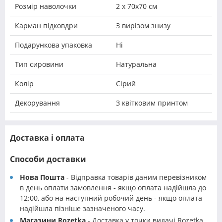
Розмір наволочки
2 х 70х70 см
Карман підковдри
З вирізом знизу
Подарункова упаковка
Ні
Тип сировини
Натуральна
Колір
Сірий
Декорування
З квітковим принтом
Доставка і оплата
Способи доставки
Нова Пошта
- Відправка товарів даним перевізником
в день оплати замовлення - якщо оплата надійшла до
12:00, або на наступний робочий день - якщо оплата
надійшла пізніше зазначеного часу.
Магазини Rozetka
- Доставка у точки видачі Rozetka