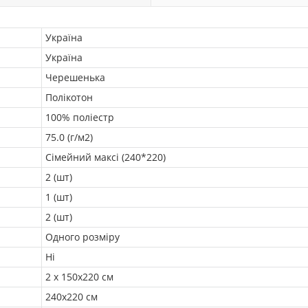
Україна
Україна
Черешенька
Полікотон
100% поліестр
75.0 (г/м2)
Сімейний максі (240*220)
2 (шт)
1 (шт)
2 (шт)
Одного розміру
Ні
2 х 150х220 см
240х220 см