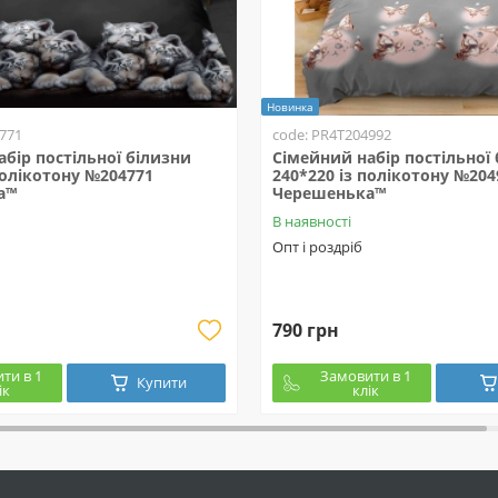
Новинка
771
code: PR4T204992
бір постільної білизни
Сімейний набір постільної
полікотону №204771
240*220 із полікотону №204
а™
Черешенька™
В наявності
Опт і роздріб
790 грн
ти в 1
Замовити в 1
Купити
ік
клік