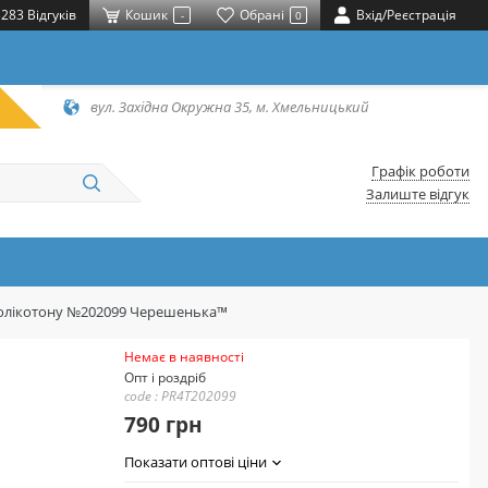
283 Відгуків
Кошик
Обрані
Вхід/Реєстрація
-
0
вул. Західна Окружна 35, м. Хмельницький
Графік роботи
Залиште відгук
з полікотону №202099 Черешенька™
Немає в наявності
Опт і роздріб
code : PR4T202099
790 грн
Показати оптові ціни