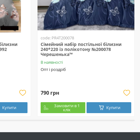
code: PR4T200078
 білизни
Сімейний набір постільної білизни
992
240*220 із полікотону №200078
Черешенька™
В наявності
Опт і роздріб
790 грн
Замовити в 1
Купити
Купити
клік