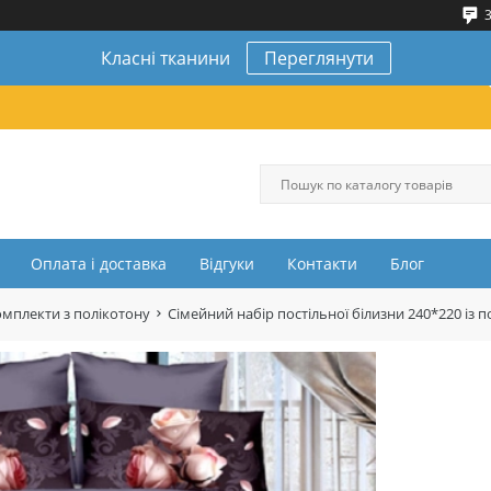
3
Класні тканини
Переглянути
Оплата і доставка
Відгуки
Контакти
Блог
омплекти з полікотону
Сімейний набір постільної білизни 240*220 і