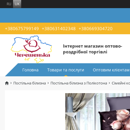
RU
UK
+380675799149
+380631402348
+380669304720
Інтернет магазин оптово-
роздрібної торгівлі
Головна
Товари та послуги
Оптовим клієнтам
Постільна білизна
Постільна білизна з Полікотона
Сімейні к