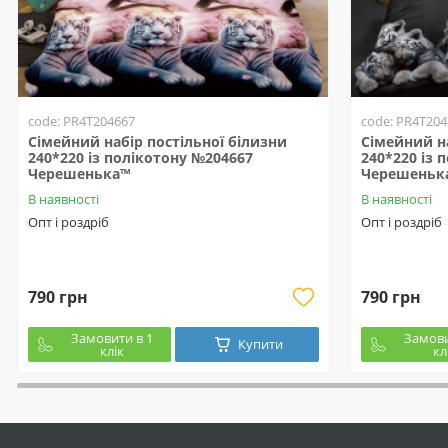
code: PR4T204667
code: PR4T204
Сімейний набір постільної білизни
Сімейний на
240*220 із полікотону №204667
240*220 із 
Черешенька™
Черешеньк
В наявності
В наявності
Опт і роздріб
Опт і роздріб
790 грн
790 грн
Замовити в 1
Замови
Купити
клік
кл