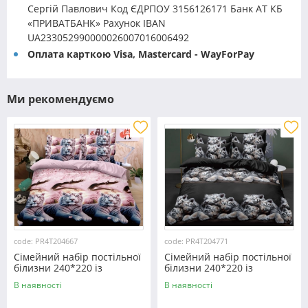
Сергій Павлович Код ЄДРПОУ 3156126171 Банк АТ КБ
«ПРИВАТБАНК» Рахунок IBAN
UA233052990000026007016006492
Оплата карткою Visa, Mastercard - WayForPay
Ми рекомендуємо
code: PR4T204667
code: PR4T204771
Сімейний набір постільної
Сімейний набір постільної
білизни 240*220 із
білизни 240*220 із
полікотону №204667
полікотону №204771
В наявності
В наявності
Черешенька™
Черешенька™