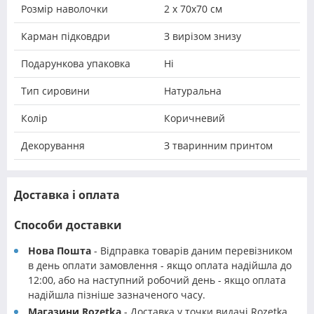
Розмір наволочки
2 х 70х70 см
Карман підковдри
З вирізом знизу
Подарункова упаковка
Ні
Тип сировини
Натуральна
Колір
Коричневий
Декорування
З тваринним принтом
Доставка і оплата
Способи доставки
Нова Пошта
- Відправка товарів даним перевізником
в день оплати замовлення - якщо оплата надійшла до
12:00, або на наступний робочий день - якщо оплата
надійшла пізніше зазначеного часу.
Магазини Rozetka
- Доставка у точки видачі Rozetka