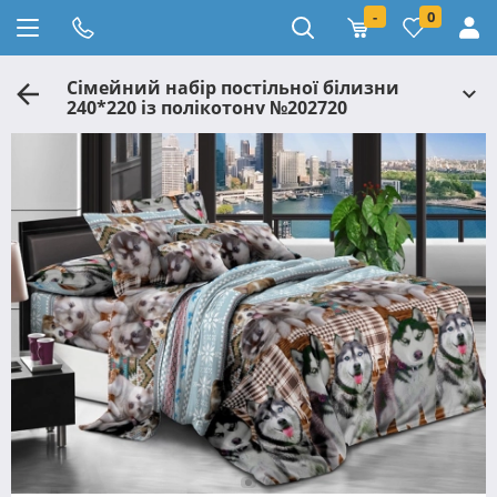
-
0
Сімейний набір постільної білизни
240*220 із полікотону №202720
Черешенька™