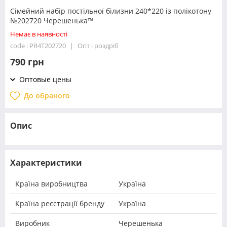
Сімейний набір постільної білизни 240*220 із полікотону
№202720 Черешенька™
Немає в наявності
code : PR4T202720
Опт і роздріб
790 грн
Оптовые цены
До обраного
Опис
Характеристики
Країна виробництва
Україна
Країна реєстрації бренду
Україна
Виробник
Черешенька