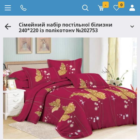
-
0
Сімейний набір постільної білизни
240*220 із полікотону №202753
Черешенька™