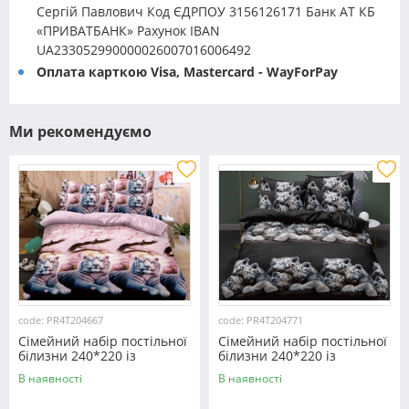
Сергій Павлович Код ЄДРПОУ 3156126171 Банк АТ КБ
«ПРИВАТБАНК» Рахунок IBAN
UA233052990000026007016006492
Оплата карткою Visa, Mastercard - WayForPay
Ми рекомендуємо
code: PR4T204667
code: PR4T204771
Сімейний набір постільної
Сімейний набір постільної
білизни 240*220 із
білизни 240*220 із
полікотону №204667
полікотону №204771
В наявності
В наявності
Черешенька™
Черешенька™