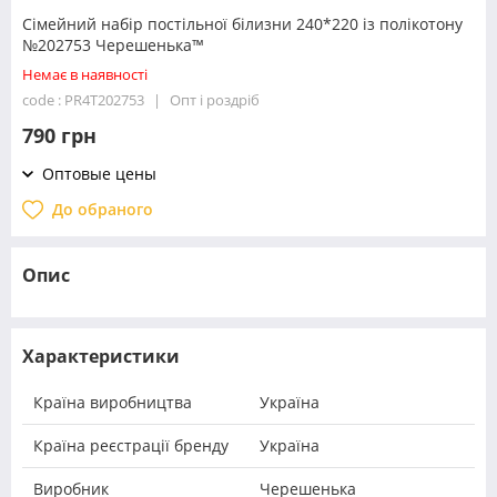
Сімейний набір постільної білизни 240*220 із полікотону
№202753 Черешенька™
Немає в наявності
code : PR4T202753
Опт і роздріб
790 грн
Оптовые цены
До обраного
Опис
Характеристики
Країна виробництва
Україна
Країна реєстрації бренду
Україна
Виробник
Черешенька