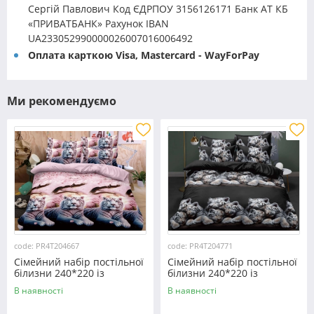
Сергій Павлович Код ЄДРПОУ 3156126171 Банк АТ КБ
«ПРИВАТБАНК» Рахунок IBAN
UA233052990000026007016006492
Оплата карткою Visa, Mastercard - WayForPay
Ми рекомендуємо
code: PR4T204667
code: PR4T204771
Сімейний набір постільної
Сімейний набір постільної
білизни 240*220 із
білизни 240*220 із
полікотону №204667
полікотону №204771
В наявності
В наявності
Черешенька™
Черешенька™