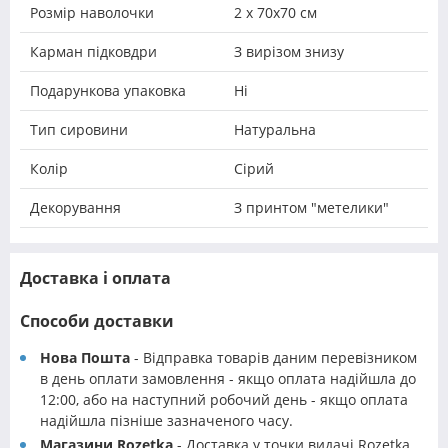
Розмір наволочки
2 х 70х70 см
Карман підковдри
З вирізом знизу
Подарункова упаковка
Ні
Тип сировини
Натуральна
Колір
Сірий
Декорування
З принтом "метелики"
Доставка і оплата
Способи доставки
Нова Пошта
- Відправка товарів даним перевізником
в день оплати замовлення - якщо оплата надійшла до
12:00, або на наступний робочий день - якщо оплата
надійшла пізніше зазначеного часу.
Магазини Rozetka
- Доставка у точки видачі Rozetka