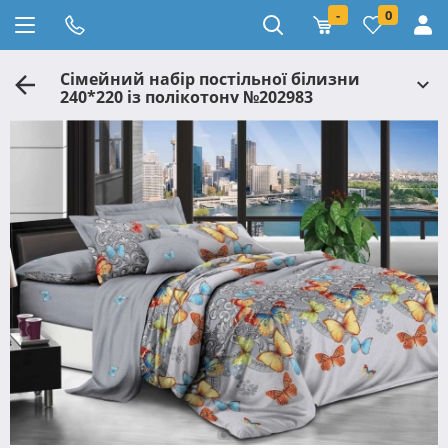
-
0
Сімейний набір постільної білизни
240*220 із полікотону №202983
Черешенька™