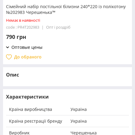
Сімейний набір постільної білизни 240*220 із полікотону
№202983 Черешенька™
Немає в наявності
code : PR4T202983
Опт і роздріб
790 грн
Оптовые цены
До обраного
Опис
Характеристики
Країна виробництва
Україна
Країна реєстрації бренду
Україна
Виробник
Черешенька