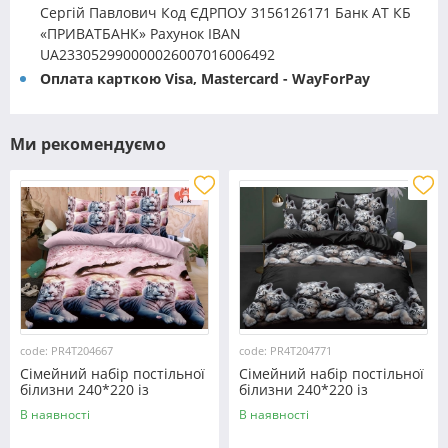
Сергій Павлович Код ЄДРПОУ 3156126171 Банк АТ КБ
«ПРИВАТБАНК» Рахунок IBAN
UA233052990000026007016006492
Оплата карткою Visa, Mastercard - WayForPay
Ми рекомендуємо
code: PR4T204667
code: PR4T204771
Сімейний набір постільної
Сімейний набір постільної
білизни 240*220 із
білизни 240*220 із
полікотону №204667
полікотону №204771
В наявності
В наявності
Черешенька™
Черешенька™