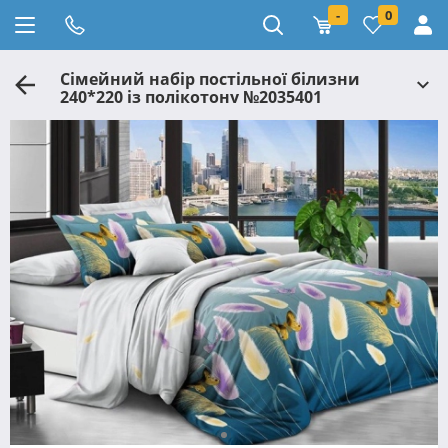
-
0
Сімейний набір постільної білизни
240*220 із полікотону №2035401
Черешенька™