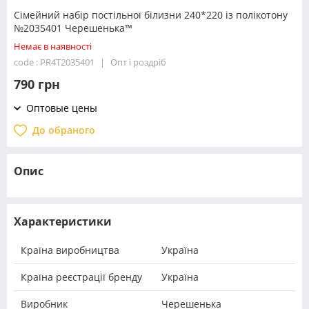
Сімейний набір постільної білизни 240*220 із полікотону
№2035401 Черешенька™
Немає в наявності
code : PR4T2035401
Опт і роздріб
790 грн
Оптовые цены
До обраного
Опис
Характеристики
Країна виробництва
Україна
Країна реєстрації бренду
Україна
Виробник
Черешенька