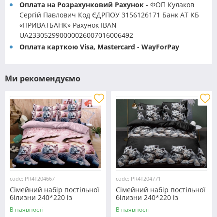
Оплата на Розрахунковий Рахунок
- ФОП Кулаков
Сергій Павлович Код ЄДРПОУ 3156126171 Банк АТ КБ
«ПРИВАТБАНК» Рахунок IBAN
UA233052990000026007016006492
Оплата карткою Visa, Mastercard - WayForPay
Ми рекомендуємо
code: PR4T204667
code: PR4T204771
Сімейний набір постільної
Сімейний набір постільної
білизни 240*220 із
білизни 240*220 із
полікотону №204667
полікотону №204771
В наявності
В наявності
Черешенька™
Черешенька™