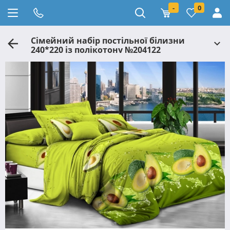
-
0
Сімейний набір постільної білизни
240*220 із полікотону №204122
Черешенька™