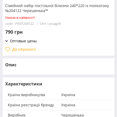
Сімейний набір постільної білизни 240*220 із полікотону
№204122 Черешенька™
Немає в наявності
code : PR4T204122
Опт і роздріб
790 грн
Оптовые цены
До обраного
Опис
Характеристики
Країна виробництва
Україна
Країна реєстрації бренду
Україна
Виробник
Черешенька