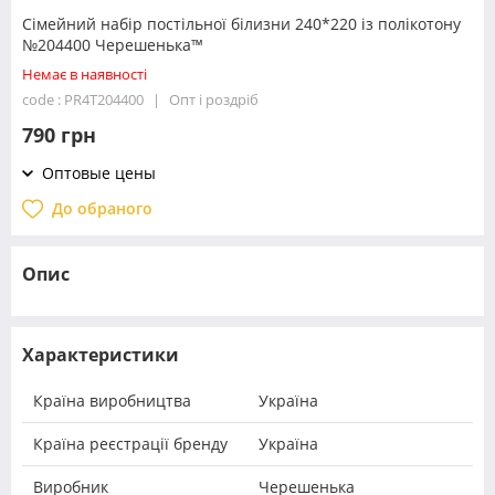
Сімейний набір постільної білизни 240*220 із полікотону
№204400 Черешенька™
Немає в наявності
code : PR4T204400
Опт і роздріб
790 грн
Оптовые цены
До обраного
Опис
Характеристики
Країна виробництва
Україна
Країна реєстрації бренду
Україна
Виробник
Черешенька