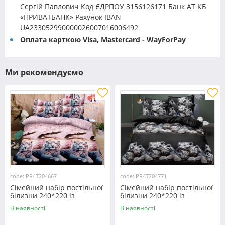
Сергій Павлович Код ЄДРПОУ 3156126171 Банк АТ КБ
«ПРИВАТБАНК» Рахунок IBAN
UA233052990000026007016006492
Оплата карткою Visa, Mastercard - WayForPay
Ми рекомендуємо
code: PR4T204667
code: PR4T204771
Сімейний набір постільної
Сімейний набір постільної
білизни 240*220 із
білизни 240*220 із
полікотону №204667
полікотону №204771
В наявності
В наявності
Черешенька™
Черешенька™