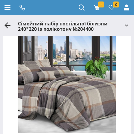
-
0
Сімейний набір постільної білизни
240*220 із полікотону №204400
Черешенька™