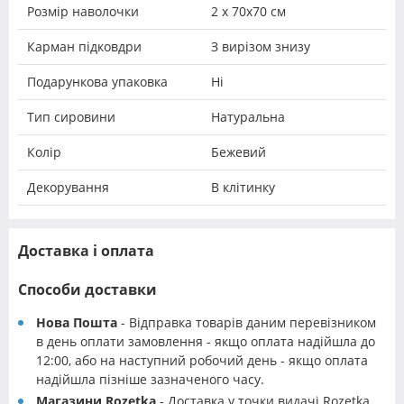
Розмір наволочки
2 х 70х70 см
Карман підковдри
З вирізом знизу
Подарункова упаковка
Ні
Тип сировини
Натуральна
Колір
Бежевий
Декорування
В клітинку
Доставка і оплата
Способи доставки
Нова Пошта
- Відправка товарів даним перевізником
в день оплати замовлення - якщо оплата надійшла до
12:00, або на наступний робочий день - якщо оплата
надійшла пізніше зазначеного часу.
Магазини Rozetka
- Доставка у точки видачі Rozetka