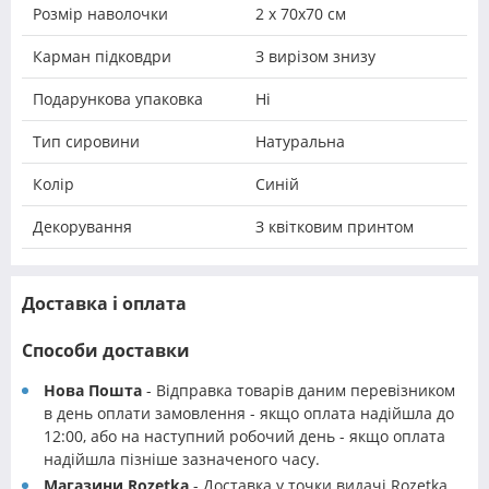
Розмір наволочки
2 х 70х70 см
Карман підковдри
З вирізом знизу
Подарункова упаковка
Ні
Тип сировини
Натуральна
Колір
Синій
Декорування
З квітковим принтом
Доставка і оплата
Способи доставки
Нова Пошта
- Відправка товарів даним перевізником
в день оплати замовлення - якщо оплата надійшла до
12:00, або на наступний робочий день - якщо оплата
надійшла пізніше зазначеного часу.
Магазини Rozetka
- Доставка у точки видачі Rozetka