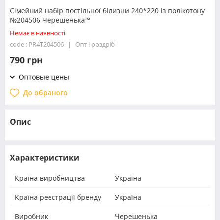
Сімейний набір постільної білизни 240*220 із полікотону
№204506 Черешенька™
Немає в наявності
code : PR4T204506
Опт і роздріб
790 грн
Оптовые цены
До обраного
Опис
Характеристики
Країна виробництва
Україна
Країна реєстрації бренду
Україна
Виробник
Черешенька