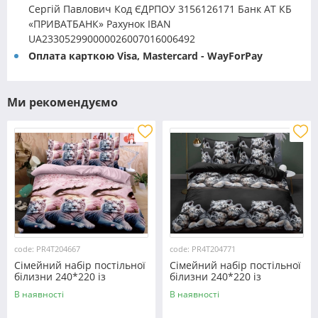
Сергій Павлович Код ЄДРПОУ 3156126171 Банк АТ КБ
«ПРИВАТБАНК» Рахунок IBAN
UA233052990000026007016006492
Оплата карткою Visa, Mastercard - WayForPay
Ми рекомендуємо
code: PR4T204667
code: PR4T204771
Сімейний набір постільної
Сімейний набір постільної
білизни 240*220 із
білизни 240*220 із
полікотону №204667
полікотону №204771
В наявності
В наявності
Черешенька™
Черешенька™