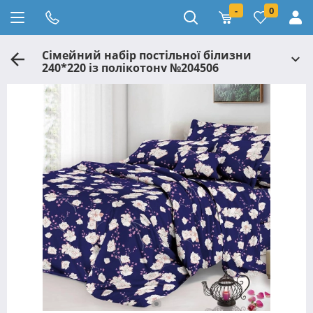
-
0
Сімейний набір постільної білизни
240*220 із полікотону №204506
Черешенька™