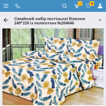
-
0
Сімейний набір постільної білизни
240*220 із полікотону №204646
Черешенька™