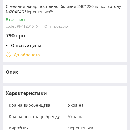
Сімейний набір постільної білизни 240*220 із полікотону
№204646 Черешенька™
В наявності
code : PR4T204646
Опт і роздріб
790 грн
Оптовые цены
До обраного
Опис
Характеристики
Країна виробництва
Україна
Країна реєстрації бренду
Україна
Виробник
Черешенька