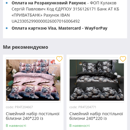
Оплата на Розрахунковий Рахунок
- ФОП Кулаков
Сергій Павлович Код ЄДРПОУ 3156126171 Банк АТ КБ
«ПРИВАТБАНК» Рахунок IBAN
UA233052990000026007016006492
Оплата карткою Visa, Mastercard - WayForPay
Ми рекомендуємо
code: PR4T204667
code: PR4T204771
Сімейний набір постільної
Сімейний набір постільної
білизни 240*220 із
білизни 240*220 із
полікотону №204667
полікотону №204771
В наявності
В наявності
Черешенька™
Черешенька™