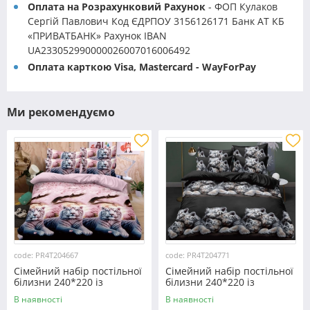
Оплата на Розрахунковий Рахунок
- ФОП Кулаков
Сергій Павлович Код ЄДРПОУ 3156126171 Банк АТ КБ
«ПРИВАТБАНК» Рахунок IBAN
UA233052990000026007016006492
Оплата карткою Visa, Mastercard - WayForPay
Ми рекомендуємо
code: PR4T204667
code: PR4T204771
Сімейний набір постільної
Сімейний набір постільної
білизни 240*220 із
білизни 240*220 із
полікотону №204667
полікотону №204771
В наявності
В наявності
Черешенька™
Черешенька™