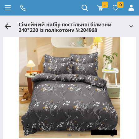
-
0
Сімейний набір постільної білизни
240*220 із полікотону №204968
Черешенька™