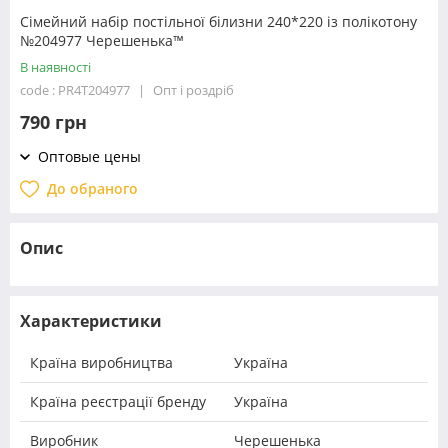
Сімейний набір постільної білизни 240*220 із полікотону
№204977 Черешенька™
В наявності
code : PR4T204977
Опт і роздріб
790 грн
Оптовые цены
До обраного
Опис
Характеристики
Країна виробництва
Україна
Країна реєстрації бренду
Україна
Виробник
Черешенька