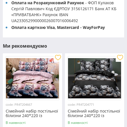
Оплата на Розрахунковий Рахунок
- ФОП Кулаков
Сергій Павлович Код ЄДРПОУ 3156126171 Банк АТ КБ
«ПРИВАТБАНК» Рахунок IBAN
UA233052990000026007016006492
Оплата карткою Visa, Mastercard - WayForPay
Ми рекомендуємо
code: PR4T204667
code: PR4T204771
Сімейний набір постільної
Сімейний набір постільної
білизни 240*220 із
білизни 240*220 із
полікотону №204667
полікотону №204771
В наявності
В наявності
Черешенька™
Черешенька™