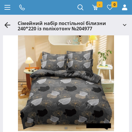
-
0
Сімейний набір постільної білизни
240*220 із полікотону №204977
Черешенька™