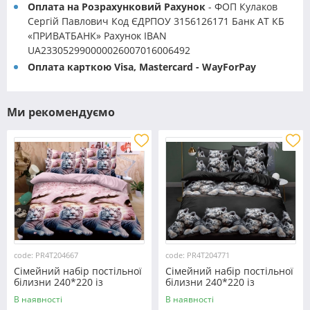
Оплата на Розрахунковий Рахунок
- ФОП Кулаков
Сергій Павлович Код ЄДРПОУ 3156126171 Банк АТ КБ
«ПРИВАТБАНК» Рахунок IBAN
UA233052990000026007016006492
Оплата карткою Visa, Mastercard - WayForPay
Ми рекомендуємо
code: PR4T204667
code: PR4T204771
Сімейний набір постільної
Сімейний набір постільної
білизни 240*220 із
білизни 240*220 із
полікотону №204667
полікотону №204771
В наявності
В наявності
Черешенька™
Черешенька™