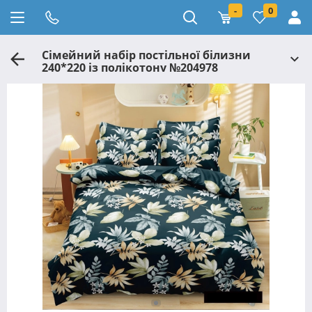
-
0
Сімейний набір постільної білизни
240*220 із полікотону №204978
Черешенька™