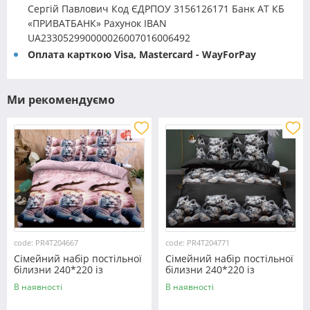
Сергій Павлович Код ЄДРПОУ 3156126171 Банк АТ КБ
«ПРИВАТБАНК» Рахунок IBAN
UA233052990000026007016006492
Оплата карткою Visa, Mastercard - WayForPay
Ми рекомендуємо
code: PR4T204667
code: PR4T204771
Сімейний набір постільної
Сімейний набір постільної
білизни 240*220 із
білизни 240*220 із
полікотону №204667
полікотону №204771
В наявності
В наявності
Черешенька™
Черешенька™