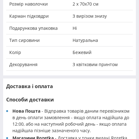
Розмір наволочки
2 х 70х70 см
Карман підковдри
З вирізом знизу
Подарункова упаковка
Ні
Тип сировини
Натуральна
Колір
Бежевий
Декорування
З квітковим принтом
Доставка і оплата
Способи доставки
Нова Пошта
- Відправка товарів даним перевізником
в день оплати замовлення - якщо оплата надійшла до
12:00, або на наступний робочий день - якщо оплата
надійшла пізніше зазначеного часу.
Магазини Rozetka
- Доставка у точки видачі Rozetka