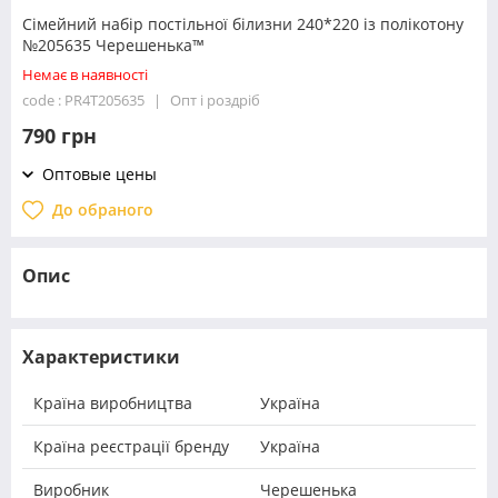
Сімейний набір постільної білизни 240*220 із полікотону
№205635 Черешенька™
Немає в наявності
code : PR4T205635
Опт і роздріб
790 грн
Оптовые цены
До обраного
Опис
Характеристики
Країна виробництва
Україна
Країна реєстрації бренду
Україна
Виробник
Черешенька