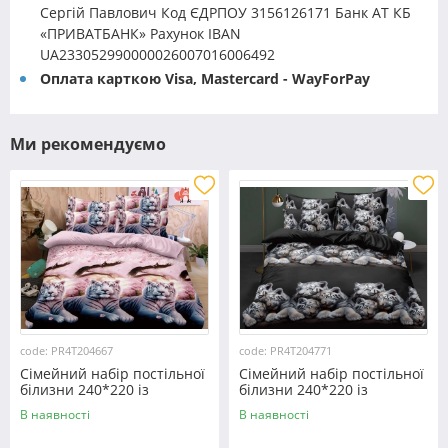
Сергій Павлович Код ЄДРПОУ 3156126171 Банк АТ КБ
«ПРИВАТБАНК» Рахунок IBAN
UA233052990000026007016006492
Оплата карткою Visa, Mastercard - WayForPay
Ми рекомендуємо
code: PR4T204667
code: PR4T204771
Сімейний набір постільної
Сімейний набір постільної
білизни 240*220 із
білизни 240*220 із
полікотону №204667
полікотону №204771
В наявності
В наявності
Черешенька™
Черешенька™