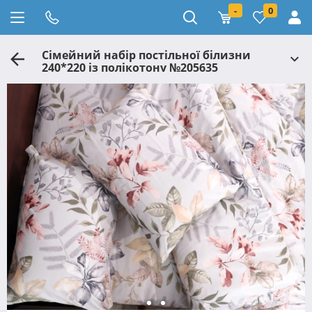
-
0
Сімейний набір постільної білизни
240*220 із полікотону №205635
Черешенька™