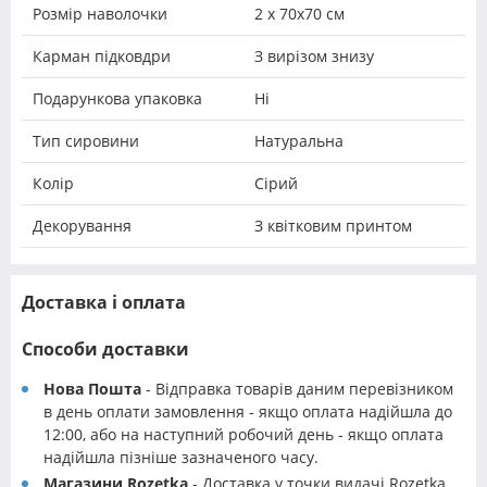
Розмір наволочки
2 х 70х70 см
Карман підковдри
З вирізом знизу
Подарункова упаковка
Ні
Тип сировини
Натуральна
Колір
Сірий
Декорування
З квітковим принтом
Доставка і оплата
Способи доставки
Нова Пошта
- Відправка товарів даним перевізником
в день оплати замовлення - якщо оплата надійшла до
12:00, або на наступний робочий день - якщо оплата
надійшла пізніше зазначеного часу.
Магазини Rozetka
- Доставка у точки видачі Rozetka