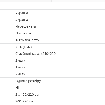
Україна
Україна
Черешенька
Полікотон
100% поліестр
75.0 (г/м2)
Сімейний максі (240*220)
2 (шт)
1 (шт)
2 (шт)
Одного розміру
Ні
2 х 150х220 см
240х220 см