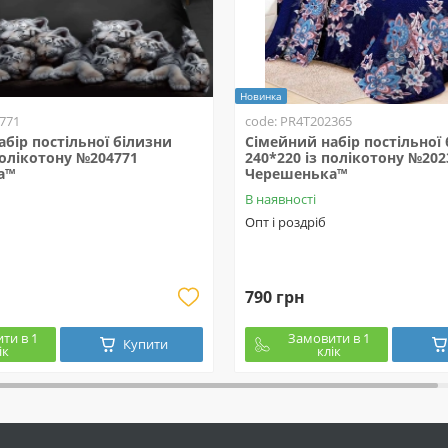
Новинка
771
code: PR4T202365
бір постільної білизни
Сімейний набір постільної
полікотону №204771
240*220 із полікотону №202
а™
Черешенька™
В наявності
Опт і роздріб
790 грн
ти в 1
Замовити в 1
Купити
ік
клік