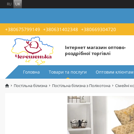
RU
UK
+380675799149
+380631402348
+380669304720
Інтернет магазин оптово-
роздрібної торгівлі
Головна
Товари та послуги
Оптовим клієнтам
Постільна білизна
Постільна білизна з Полікотона
Сімейні к