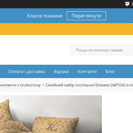
3
Класні тканини
Переглянути
Оплата і доставка
Відгуки
Контакти
Блог
омплекти з полікотону
Сімейний набір постільної білизни 240*220 і