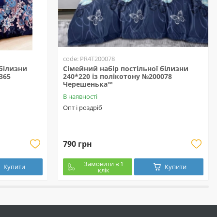
code: PR4T200078
 білизни
Сімейний набір постільної білизни
365
240*220 із полікотону №200078
Черешенька™
В наявності
Опт і роздріб
790 грн
Замовити в 1
Купити
Купити
клік