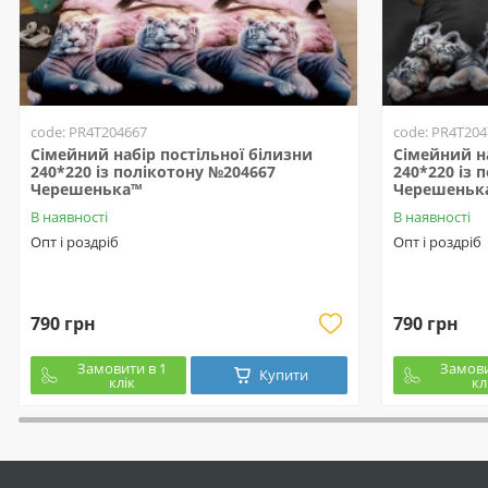
code: PR4T204667
code: PR4T204
Сімейний набір постільної білизни
Сімейний на
240*220 із полікотону №204667
240*220 із 
Черешенька™
Черешеньк
В наявності
В наявності
Опт і роздріб
Опт і роздріб
790 грн
790 грн
Замовити в 1
Замови
Купити
клік
кл