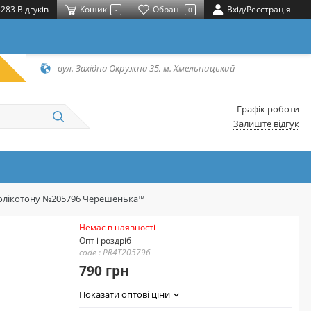
283 Відгуків
Кошик
Обрані
Вхід/Реєстрація
-
0
вул. Західна Окружна 35, м. Хмельницький
Графік роботи
Залиште відгук
з полікотону №205796 Черешенька™
Немає в наявності
Опт і роздріб
code : PR4T205796
790 грн
Показати оптові ціни