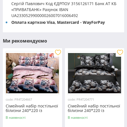
Сергій Павлович Код ЄДРПОУ 3156126171 Банк АТ КБ
«ПРИВАТБАНК» Рахунок IBAN
UA233052990000026007016006492
Оплата карткою Visa, Mastercard - WayForPay
Ми рекомендуємо
code: PR4T204667
code: PR4T204771
Сімейний набір постільної
Сімейний набір постільної
білизни 240*220 із
білизни 240*220 із
полікотону №204667
полікотону №204771
В наявності
В наявності
Черешенька™
Черешенька™