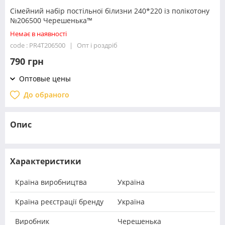
Сімейний набір постільної білизни 240*220 із полікотону
№206500 Черешенька™
Немає в наявності
code : PR4T206500
Опт і роздріб
790 грн
Оптовые цены
До обраного
Опис
Характеристики
Країна виробництва
Україна
Країна реєстрації бренду
Україна
Виробник
Черешенька