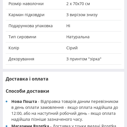
Розмір наволочки
2 х 70х70 см
Карман підковдри
З вирізом знизу
Подарункова упаковка
Ні
Тип сировини
Натуральна
Колір
Сірий
Декорування
З принтом "зірка"
Доставка і оплата
Способи доставки
Нова Пошта
- Відправка товарів даним перевізником
в день оплати замовлення - якщо оплата надійшла до
12:00, або на наступний робочий день - якщо оплата
надійшла пізніше зазначеного часу.
Магазини Rozetka
- Доставка у точки видачі Rozetka