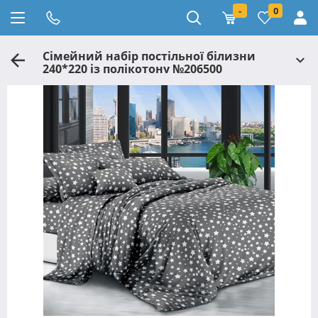
-
0
Сімейний набір постільної білизни
240*220 із полікотону №206500
Черешенька™