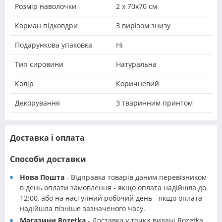
Розмір наволочки
2 х 70х70 см
Карман підковдри
З вирізом знизу
Подарункова упаковка
Ні
Тип сировини
Натуральна
Колір
Коричневий
Декорування
З тваринним принтом
Доставка і оплата
Способи доставки
Нова Пошта
- Відправка товарів даним перевізником
в день оплати замовлення - якщо оплата надійшла до
12:00, або на наступний робочий день - якщо оплата
надійшла пізніше зазначеного часу.
Магазини Rozetka
- Доставка у точки видачі Rozetka