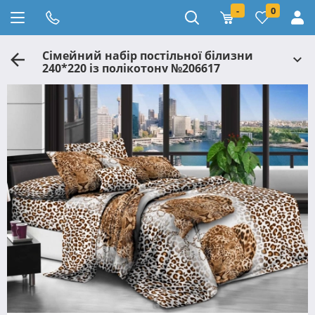
-
0
Сімейний набір постільної білизни
240*220 із полікотону №206617
Черешенька™