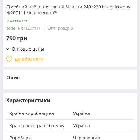
Сімейний набір постільної білизни 240*220 із полікотону
№207111 Черешенька™
В наявності
code : PR4T207111
Опт і роздріб
790 грн
Оптовые цены
До обраного
Опис
Характеристики
Країна виробництва
Україна
Країна реєстрації бренду
Україна
Виробник
Черешенька