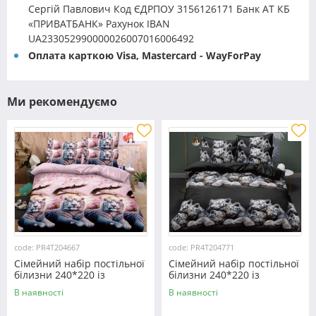
Сергій Павлович Код ЄДРПОУ 3156126171 Банк АТ КБ
«ПРИВАТБАНК» Рахунок IBAN
UA233052990000026007016006492
Оплата карткою Visa, Mastercard - WayForPay
Ми рекомендуємо
code: PR4T204667
code: PR4T204771
Сімейний набір постільної
Сімейний набір постільної
білизни 240*220 із
білизни 240*220 із
полікотону №204667
полікотону №204771
В наявності
В наявності
Черешенька™
Черешенька™