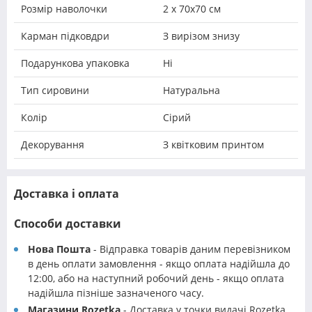
Розмір наволочки
2 х 70х70 см
Карман підковдри
З вирізом знизу
Подарункова упаковка
Ні
Тип сировини
Натуральна
Колір
Сірий
Декорування
З квітковим принтом
Доставка і оплата
Способи доставки
Нова Пошта
- Відправка товарів даним перевізником
в день оплати замовлення - якщо оплата надійшла до
12:00, або на наступний робочий день - якщо оплата
надійшла пізніше зазначеного часу.
Магазини Rozetka
- Доставка у точки видачі Rozetka