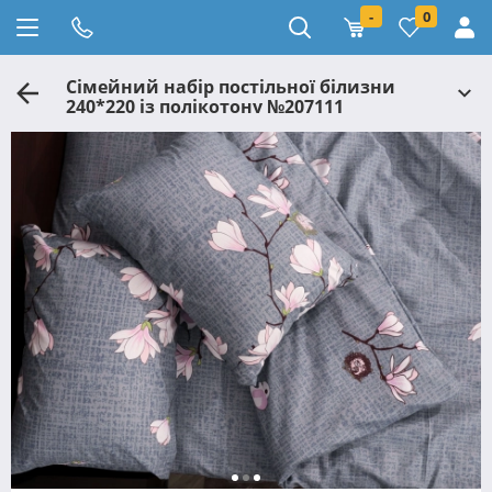
-
0
Сімейний набір постільної білизни
240*220 із полікотону №207111
Черешенька™