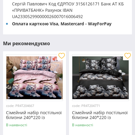
Сергій Павлович Код ЄДРПОУ 3156126171 Банк АТ КБ
«ПРИВАТБАНК» Рахунок IBAN
UA233052990000026007016006492
Оплата карткою Visa, Mastercard - WayForPay
Ми рекомендуємо
code: PR4T204667
code: PR4T204771
Сімейний набір постільної
Сімейний набір постільної
білизни 240*220 із
білизни 240*220 із
полікотону №204667
полікотону №204771
В наявності
В наявності
Черешенька™
Черешенька™