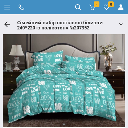
-
0
Сімейний набір постільної білизни
240*220 із полікотону №207352
Черешенька™