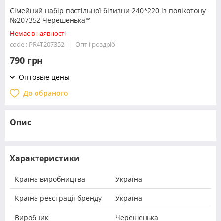
Сімейний набір постільної білизни 240*220 із полікотону
№207352 Черешенька™
Немає в наявності
code : PR4T207352
Опт і роздріб
790 грн
Оптовые цены
До обраного
Опис
Характеристики
Країна виробництва
Україна
Країна реєстрації бренду
Україна
Виробник
Черешенька