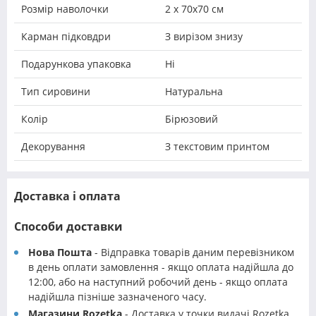
Розмір наволочки
2 х 70х70 см
Карман підковдри
З вирізом знизу
Подарункова упаковка
Ні
Тип сировини
Натуральна
Колір
Бірюзовий
Декорування
З текстовим принтом
Доставка і оплата
Способи доставки
Нова Пошта
- Відправка товарів даним перевізником
в день оплати замовлення - якщо оплата надійшла до
12:00, або на наступний робочий день - якщо оплата
надійшла пізніше зазначеного часу.
Магазини Rozetka
- Доставка у точки видачі Rozetka