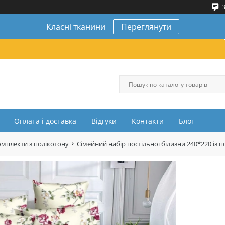
3
Класні тканини
Переглянути
Оплата і доставка
Відгуки
Контакти
Блог
омплекти з полікотону
Сімейний набір постільної білизни 240*220 і