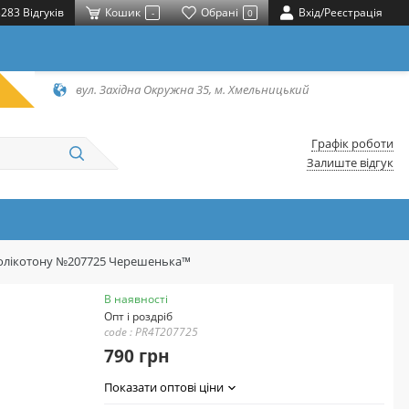
283 Відгуків
Кошик
Обрані
Вхід/Реєстрація
-
0
вул. Західна Окружна 35, м. Хмельницький
Графік роботи
Залиште відгук
з полікотону №207725 Черешенька™
В наявності
Опт і роздріб
code : PR4T207725
790 грн
Показати оптові ціни