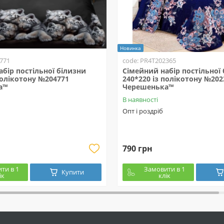
Новинка
771
code: PR4T202365
бір постільної білизни
Сімейний набір постільної
полікотону №204771
240*220 із полікотону №202
а™
Черешенька™
В наявності
Опт і роздріб
790 грн
ти в 1
Замовити в 1
Купити
ік
клік