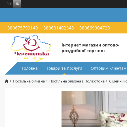
RU
UK
+380675799149
+380631402348
+380669304720
Інтернет магазин оптово-
роздрібної торгівлі
Головна
Товари та послуги
Оптовим клієнтам
Постільна білизна
Постільна білизна з Полікотона
Сімейні к