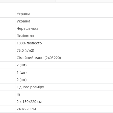
Україна
Україна
Черешенька
Полікотон
100% поліестр
75.0 (г/м2)
Сімейний максі (240*220)
2 (шт)
1 (шт)
2 (шт)
Одного розміру
Ні
2 х 150х220 см
240х220 см