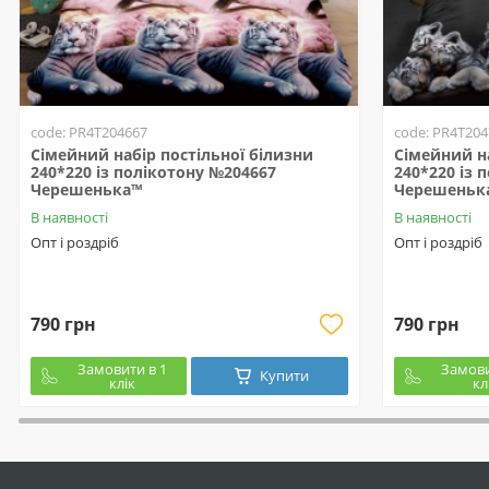
code: PR4T204667
code: PR4T204
Сімейний набір постільної білизни
Сімейний на
240*220 із полікотону №204667
240*220 із 
Черешенька™
Черешеньк
В наявності
В наявності
Опт і роздріб
Опт і роздріб
790 грн
790 грн
Замовити в 1
Замови
Купити
клік
кл