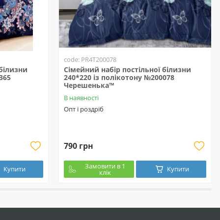
code: PR4T200078
 білизни
Сімейний набір постільної білизни
365
240*220 із полікотону №200078
Черешенька™
В наявності
Опт і роздріб
790 грн
Замовити в 1
Купити
Купити
клік