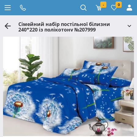
-
0
Сімейний набір постільної білизни
240*220 із полікотону №207999
Черешенька™