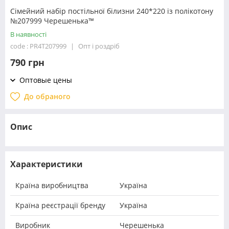
Сімейний набір постільної білизни 240*220 із полікотону
№207999 Черешенька™
В наявності
code : PR4T207999
Опт і роздріб
790 грн
Оптовые цены
До обраного
Опис
Характеристики
Країна виробництва
Україна
Країна реєстрації бренду
Україна
Виробник
Черешенька