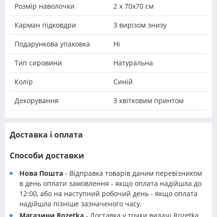
Розмір наволочки
2 х 70х70 см
Карман підковдри
З вирізом знизу
Подарункова упаковка
Ні
Тип сировини
Натуральна
Колір
Синій
Декорування
З квітковим принтом
Доставка і оплата
Способи доставки
Нова Пошта
- Відправка товарів даним перевізником
в день оплати замовлення - якщо оплата надійшла до
12:00, або на наступний робочий день - якщо оплата
надійшла пізніше зазначеного часу.
Магазини Rozetka
- Доставка у точки видачі Rozetka