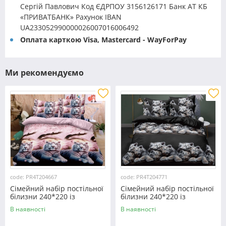
Сергій Павлович Код ЄДРПОУ 3156126171 Банк АТ КБ
«ПРИВАТБАНК» Рахунок IBAN
UA233052990000026007016006492
Оплата карткою Visa, Mastercard - WayForPay
Ми рекомендуємо
code: PR4T204667
code: PR4T204771
Сімейний набір постільної
Сімейний набір постільної
білизни 240*220 із
білизни 240*220 із
полікотону №204667
полікотону №204771
В наявності
В наявності
Черешенька™
Черешенька™