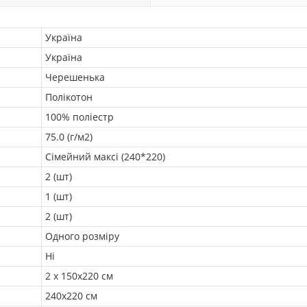
Україна
Україна
Черешенька
Полікотон
100% поліестр
75.0 (г/м2)
Сімейний максі (240*220)
2 (шт)
1 (шт)
2 (шт)
Одного розміру
Ні
2 х 150х220 см
240х220 см