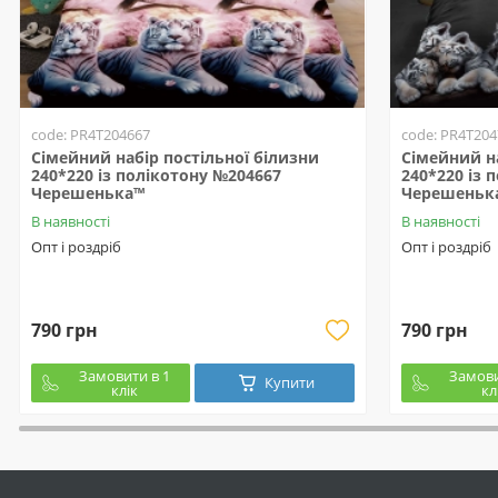
code: PR4T204667
code: PR4T204
Сімейний набір постільної білизни
Сімейний на
240*220 із полікотону №204667
240*220 із 
Черешенька™
Черешеньк
В наявності
В наявності
Опт і роздріб
Опт і роздріб
790 грн
790 грн
Замовити в 1
Замови
Купити
клік
кл