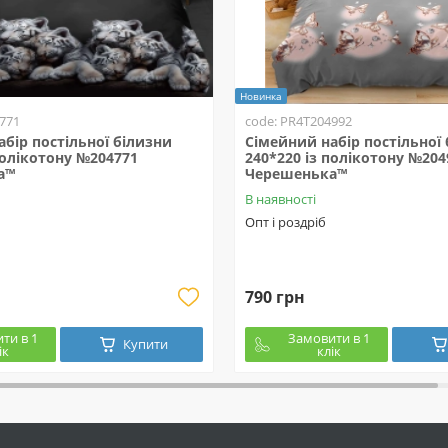
Новинка
771
code: PR4T204992
бір постільної білизни
Сімейний набір постільної
полікотону №204771
240*220 із полікотону №204
а™
Черешенька™
В наявності
Опт і роздріб
790 грн
ти в 1
Замовити в 1
Купити
ік
клік