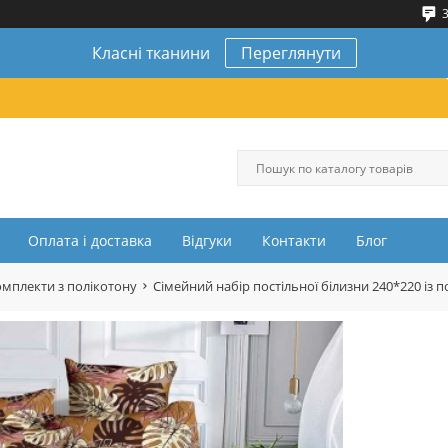
3
Класні тканини
Переглянути
Оплата і доставка
Відгуки
Контакти
Блог
омплекти з полікотону
Сімейний набір постільної білизни 240*220 і