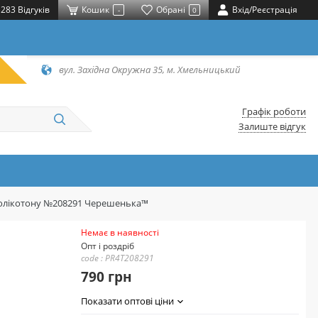
283 Відгуків
Кошик
Обрані
Вхід/Реєстрація
-
0
вул. Західна Окружна 35, м. Хмельницький
Графік роботи
Залиште відгук
з полікотону №208291 Черешенька™
Немає в наявності
Опт і роздріб
code : PR4T208291
790 грн
Показати оптові ціни