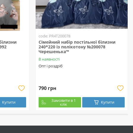
code: PR4T200078
 білизни
Сімейний набір постільної білизни
992
240*220 із полікотону №200078
Черешенька™
В наявності
Опт і роздріб
790 грн
Замовити в 1
Купити
Купити
клік