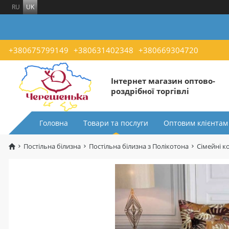
RU
UK
+380675799149
+380631402348
+380669304720
Інтернет магазин оптово-
роздрібної торгівлі
Головна
Товари та послуги
Оптовим клієнтам
Постільна білизна
Постільна білизна з Полікотона
Сімейні к