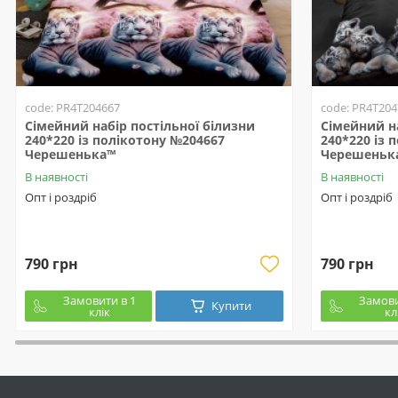
code: PR4T204667
code: PR4T204
Сімейний набір постільної білизни
Сімейний на
240*220 із полікотону №204667
240*220 із 
Черешенька™
Черешеньк
В наявності
В наявності
Опт і роздріб
Опт і роздріб
790 грн
790 грн
Замовити в 1
Замови
Купити
клік
кл