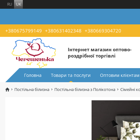
RU
UK
+380675799149
+380631402348
+380669304720
Інтернет магазин оптово-
роздрібної торгівлі
Головна
Товари та послуги
Оптовим клієнтам
Постільна білизна
Постільна білизна з Полікотона
Сімейні к