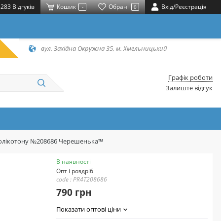
283 Відгуків
Кошик
Обрані
Вхід/Реєстрація
-
0
вул. Західна Окружна 35, м. Хмельницький
Графік роботи
Залиште відгук
з полікотону №208686 Черешенька™
В наявності
Опт і роздріб
code : PR4T208686
790 грн
Показати оптові ціни