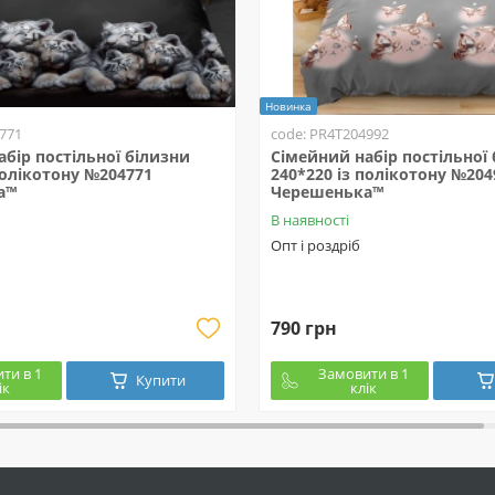
Новинка
771
code: PR4T204992
бір постільної білизни
Сімейний набір постільної
полікотону №204771
240*220 із полікотону №204
а™
Черешенька™
В наявності
Опт і роздріб
790 грн
ти в 1
Замовити в 1
Купити
ік
клік