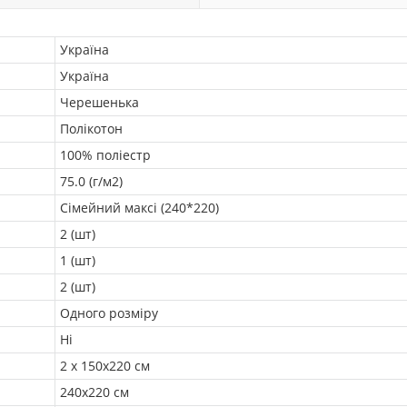
Україна
Україна
Черешенька
Полікотон
100% поліестр
75.0 (г/м2)
Сімейний максі (240*220)
2 (шт)
1 (шт)
2 (шт)
Одного розміру
Ні
2 х 150х220 см
240х220 см