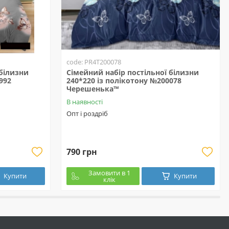
code: PR4T200078
 білизни
Сімейний набір постільної білизни
992
240*220 із полікотону №200078
Черешенька™
В наявності
Опт і роздріб
790 грн
Замовити в 1
Купити
Купити
клік