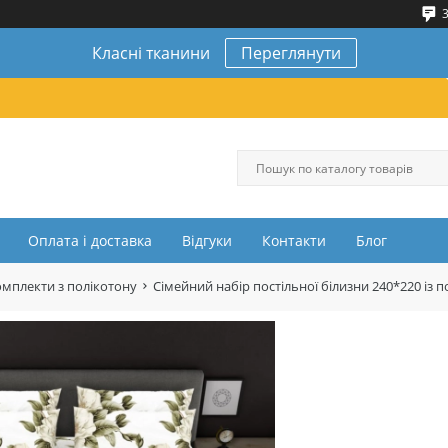
3
Класні тканини
Переглянути
Оплата і доставка
Відгуки
Контакти
Блог
омплекти з полікотону
Сімейний набір постільної білизни 240*220 і