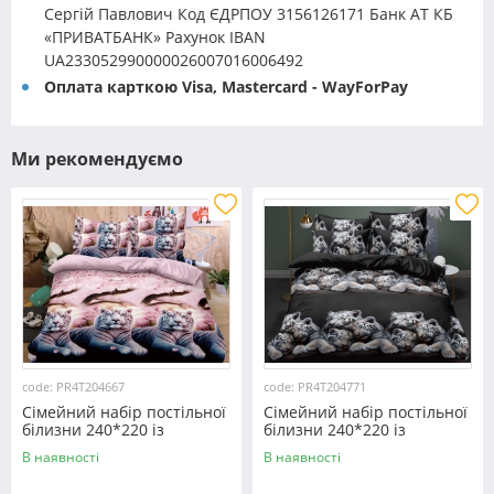
Сергій Павлович Код ЄДРПОУ 3156126171 Банк АТ КБ
«ПРИВАТБАНК» Рахунок IBAN
UA233052990000026007016006492
Оплата карткою Visa, Mastercard - WayForPay
Ми рекомендуємо
code: PR4T204667
code: PR4T204771
Сімейний набір постільної
Сімейний набір постільної
білизни 240*220 із
білизни 240*220 із
полікотону №204667
полікотону №204771
В наявності
В наявності
Черешенька™
Черешенька™