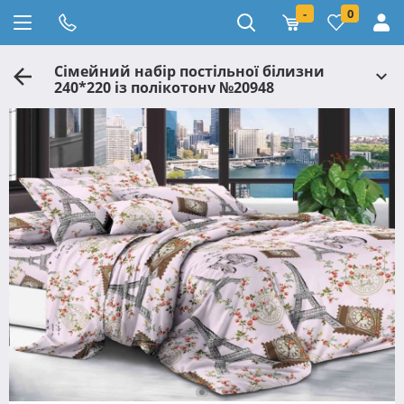
-
0
Сімейний набір постільної білизни
240*220 із полікотону №20948
Черешенька™