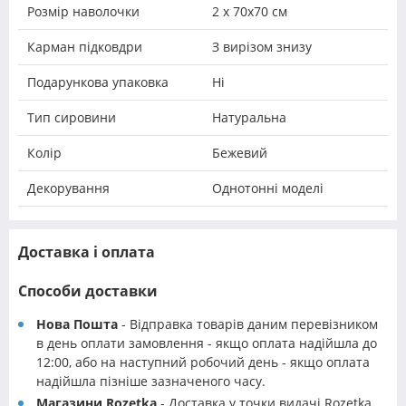
Розмір наволочки
2 х 70х70 см
Карман підковдри
З вирізом знизу
Подарункова упаковка
Ні
Тип сировини
Натуральна
Колір
Бежевий
Декорування
Однотонні моделі
Доставка і оплата
Способи доставки
Нова Пошта
- Відправка товарів даним перевізником
в день оплати замовлення - якщо оплата надійшла до
12:00, або на наступний робочий день - якщо оплата
надійшла пізніше зазначеного часу.
Магазини Rozetka
- Доставка у точки видачі Rozetka