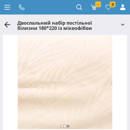
-
0
Двоспальний набір постільної
білизни 180*220 із мікрофібри
№20110104 Черешенка™