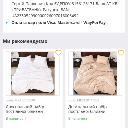
Сергій Павлович Код ЄДРПОУ 3156126171 Банк АТ КБ
«ПРИВАТБАНК» Рахунок IBAN
UA233052990000026007016006492
Оплата карткою Visa, Mastercard - WayForPay
Ми рекомендуємо
code: MK2T2012348
code: MK2T20141209
Двоспальний набір
Двоспальний набір
постільної білизни
постільної білизни
180*220 із мікрофібри
180*220 із мікрофібри
В наявності
В наявності
№2012348 Черешенка™
№20141209 Черешенка™