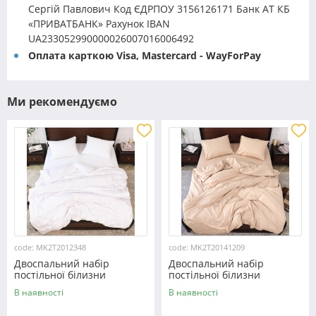
Сергій Павлович Код ЄДРПОУ 3156126171 Банк АТ КБ
«ПРИВАТБАНК» Рахунок IBAN
UA233052990000026007016006492
Оплата карткою Visa, Mastercard - WayForPay
Ми рекомендуємо
code: MK2T2012348
code: MK2T20141209
Двоспальний набір
Двоспальний набір
постільної білизни
постільної білизни
180*220 із мікрофібри
180*220 із мікрофібри
В наявності
В наявності
№2012348 Черешенка™
№20141209 Черешенка™