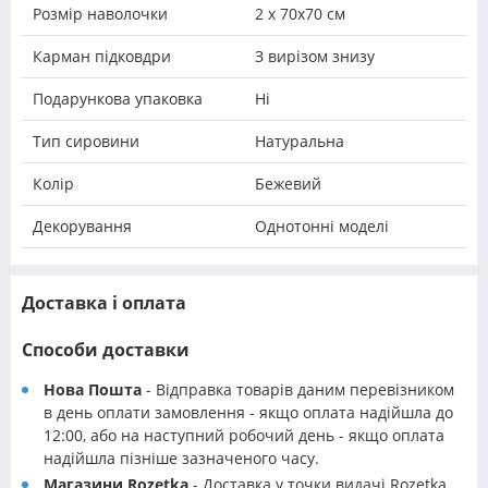
Розмір наволочки
2 х 70х70 см
Карман підковдри
З вирізом знизу
Подарункова упаковка
Ні
Тип сировини
Натуральна
Колір
Бежевий
Декорування
Однотонні моделі
Доставка і оплата
Способи доставки
Нова Пошта
- Відправка товарів даним перевізником
в день оплати замовлення - якщо оплата надійшла до
12:00, або на наступний робочий день - якщо оплата
надійшла пізніше зазначеного часу.
Магазини Rozetka
- Доставка у точки видачі Rozetka