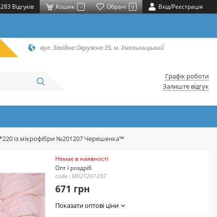
283 Відгуків
Кошик
Обрані
Вхід/Реєстрація
-
0
вул. Західна Окружна 35, м. Хмельницький
Графік роботи
Залиште відгук
0*220 із мікрофібри №201207 Черешенка™
Немає в наявності
Опт і роздріб
code : MK2T201207
671 грн
Показати оптові ціни