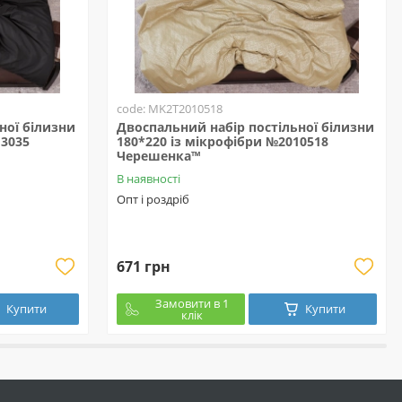
code: MK2T2010518
ної білизни
Двоспальний набір постільної білизни
13035
180*220 із мікрофібри №2010518
Черешенка™
В наявності
Опт і роздріб
671 грн
Замовити в 1
Купити
Купити
клік