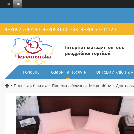
RU
UK
+380675799149
+380631402348
+380669304720
Інтернет магазин оптово-
роздрібної торгівлі
Головна
Товари та послуги
Оптовим клієнтам
Постільна білизна
Постільна білизна з Мікрофібри
Двоспаль