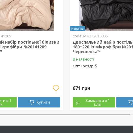
Новинка
141209
code: MK2T2013035
й набір постільної білизни
Двоспальний набір постіль
мікрофібри №20141209
180*220 із мікрофібри №20
™
Черешенка™
В наявності
Опт і роздріб
671 грн
ти в 1
Замовити в 1
Купити
ік
клік