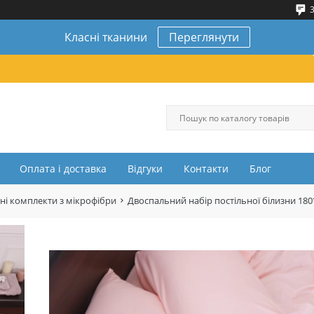
3
Класні тканини
Переглянути
Оплата і доставка
Відгуки
Контакти
Блог
ні комплекти з мікрофібри
Двоспальний набір постільної білизни 18