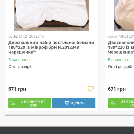
code: MK2T2012348
code: MK2T20
Двоспальний набір постільної білизни
Двоспальни
180*220 із мікрофібри №2012348
180*220 із 
Черешенка™
Черешенка
В наявності
В наявності
Опт і роздріб
Опт і роздріб
671 грн
671 грн
Замовити в 1
Замови
Купити
клік
кл