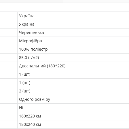
Україна
Україна
Черешенька
Мікрофібра
100% поліестр
85.0 (г/м2)
Двоспальний (180*220)
1 (шт)
1 (шт)
2 (шт)
Одного розміру
Ні
180х220 см
180x240 см