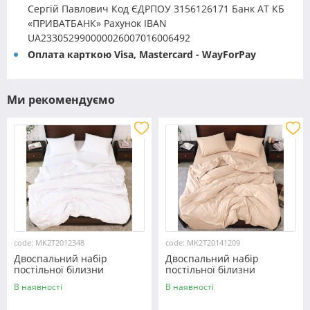
Сергій Павлович Код ЄДРПОУ 3156126171 Банк АТ КБ
«ПРИВАТБАНК» Рахунок IBAN
UA233052990000026007016006492
Оплата карткою Visa, Mastercard - WayForPay
Ми рекомендуємо
code: MK2T2012348
code: MK2T20141209
Двоспальний набір
Двоспальний набір
постільної білизни
постільної білизни
180*220 із мікрофібри
180*220 із мікрофібри
В наявності
В наявності
№2012348 Черешенка™
№20141209 Черешенка™