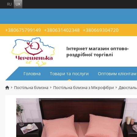
RU
UK
+380675799149
+380631402348
+380669304720
Інтернет магазин оптово-
роздрібної торгівлі
Головна
Товари та послуги
Оптовим клієнтам
Постільна білизна
Постільна білизна з Мікрофібри
Двоспаль