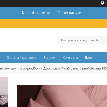
3
Класні тканини
Переглянути
Оплата і доставка
Відгуки
Контакти
Блог
ні комплекти з мікрофібри
Двоспальний набір постільної білизни 18