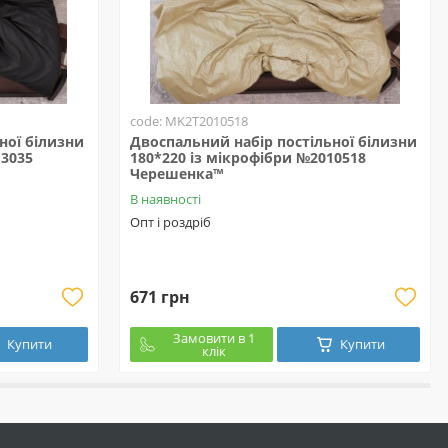
code: MK2T2010518
ної білизни
Двоспальний набір постільної білизни
13035
180*220 із мікрофібри №2010518
Черешенка™
В наявності
Опт і роздріб
671 грн
Замовити в 1
Купити
Купити
клік