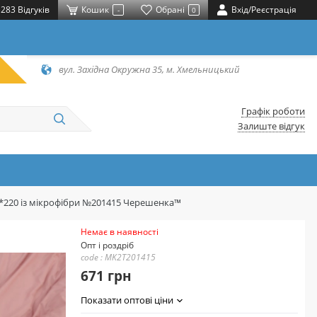
283 Відгуків
Кошик
Обрані
Вхід/Реєстрація
-
0
вул. Західна Окружна 35, м. Хмельницький
Графік роботи
Залиште відгук
0*220 із мікрофібри №201415 Черешенка™
Немає в наявності
Опт і роздріб
code : MK2T201415
671 грн
Показати оптові ціни