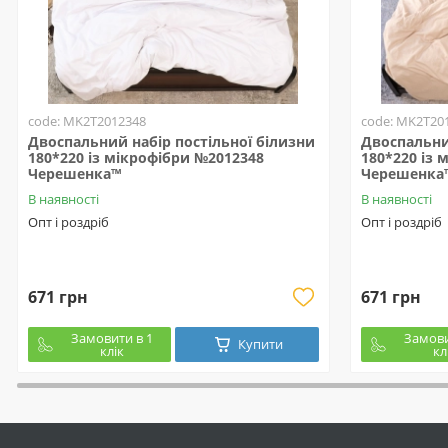
code: MK2T2012348
code: MK2T20
Двоспальний набір постільної білизни
Двоспальни
180*220 із мікрофібри №2012348
180*220 із 
Черешенка™
Черешенка
В наявності
В наявності
Опт і роздріб
Опт і роздріб
671 грн
671 грн
Замовити в 1
Замови
Купити
клік
кл