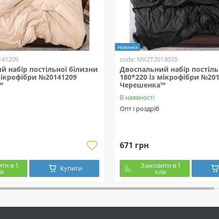
Новинка
141209
code: MK2T2013035
й набір постільної білизни
Двоспальний набір постіль
мікрофібри №20141209
180*220 із мікрофібри №20
™
Черешенка™
В наявності
Опт і роздріб
671 грн
ти в 1
Замовити в 1
Купити
ік
клік