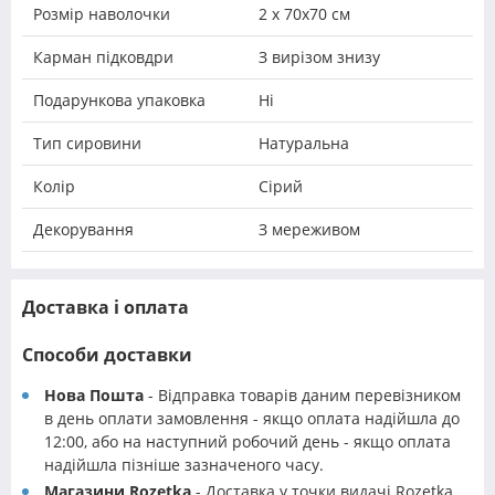
Розмір наволочки
2 х 70х70 см
Карман підковдри
З вирізом знизу
Подарункова упаковка
Ні
Тип сировини
Натуральна
Колір
Сірий
Декорування
З мереживом
Доставка і оплата
Способи доставки
Нова Пошта
- Відправка товарів даним перевізником
в день оплати замовлення - якщо оплата надійшла до
12:00, або на наступний робочий день - якщо оплата
надійшла пізніше зазначеного часу.
Магазини Rozetka
- Доставка у точки видачі Rozetka