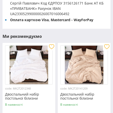
Сергій Павлович Код ЄДРПОУ 3156126171 Банк АТ КБ
«ПРИВАТБАНК» Рахунок IBAN
UA233052990000026007016006492
Оплата карткою Visa, Mastercard - WayForPay
Ми рекомендуємо
code: MK2T2012348
code: MK2T20141209
Двоспальний набір
Двоспальний набір
постільної білизни
постільної білизни
180*220 із мікрофібри
180*220 із мікрофібри
В наявності
В наявності
№2012348 Черешенка™
№20141209 Черешенка™