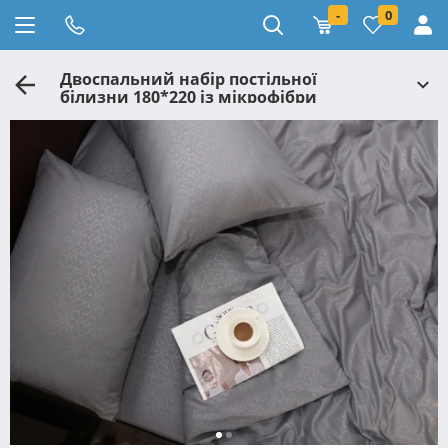
-
0
Двоспальний набір постільної
білизни 180*220 із мікрофібри
№201700 Черешенка™