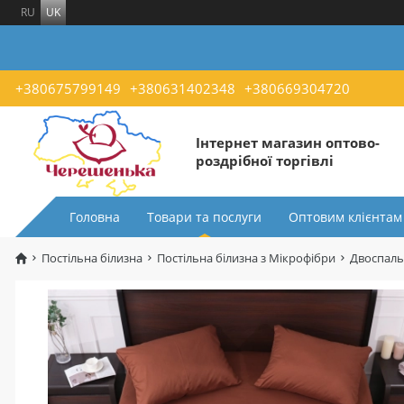
RU
UK
+380675799149
+380631402348
+380669304720
Інтернет магазин оптово-
роздрібної торгівлі
Головна
Товари та послуги
Оптовим клієнтам
Постільна білизна
Постільна білизна з Мікрофібри
Двоспаль