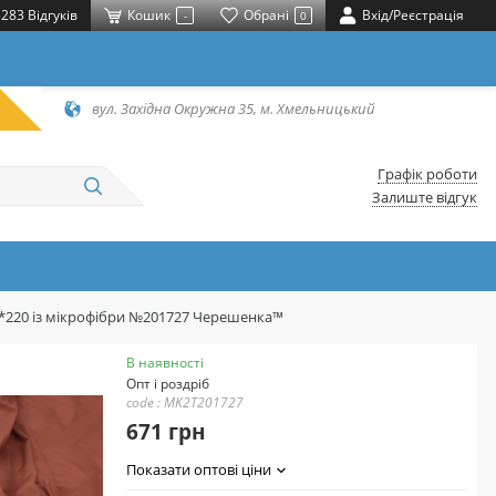
283 Відгуків
Кошик
Обрані
Вхід/Реєстрація
-
0
вул. Західна Окружна 35, м. Хмельницький
Графік роботи
Залиште відгук
0*220 із мікрофібри №201727 Черешенка™
В наявності
Опт і роздріб
code : MK2T201727
671 грн
Показати оптові ціни