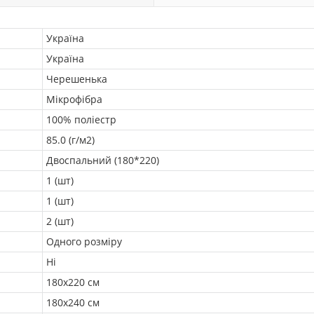
Україна
Україна
Черешенька
Мікрофібра
100% поліестр
85.0 (г/м2)
Двоспальний (180*220)
1 (шт)
1 (шт)
2 (шт)
Одного розміру
Ні
180х220 см
180x240 см