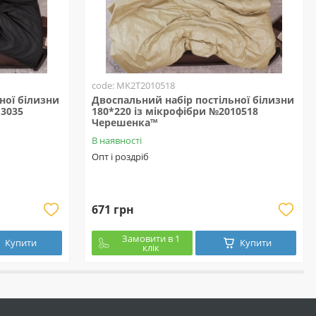
code: MK2T2010518
ної білизни
Двоспальний набір постільної білизни
13035
180*220 із мікрофібри №2010518
Черешенка™
В наявності
Опт і роздріб
671 грн
Замовити в 1
Купити
Купити
клік