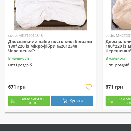
code: MK2T2012348
code: MK2T20
Двоспальний набір постільної білизни
Двоспальни
180*220 із мікрофібри №2012348
180*220 із 
Черешенка™
Черешенка
В наявності
В наявності
Опт і роздріб
Опт і роздріб
671 грн
671 грн
Замовити в 1
Замови
Купити
клік
кл