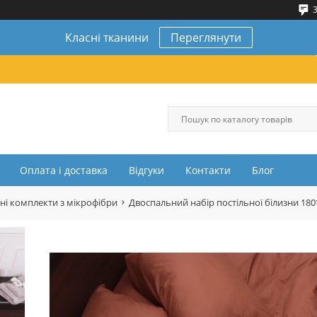
3
Класні тканини
Переглянути
Оплата і доставка
Відгуки
Контакти
Блог
ні комплекти з мікрофібри
Двоспальний набір постільної білизни 18