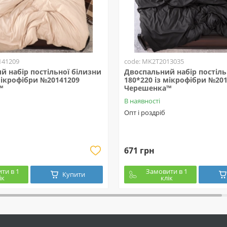
141209
code: MK2T2013035
й набір постільної білизни
Двоспальний набір постіль
мікрофібри №20141209
180*220 із мікрофібри №20
™
Черешенка™
В наявності
Опт і роздріб
671 грн
ти в 1
Замовити в 1
Купити
ік
клік