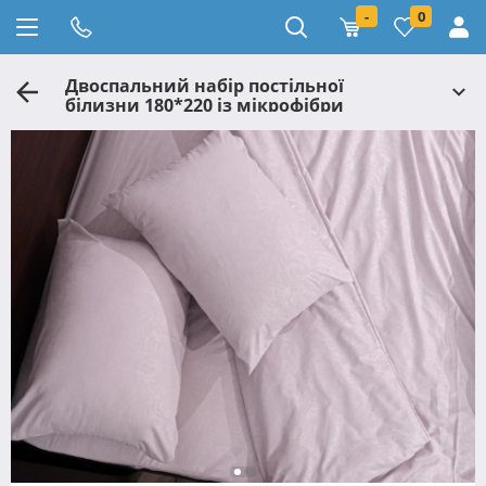
-
0
Двоспальний набір постільної
білизни 180*220 із мікрофібри
№202004 Черешенка™