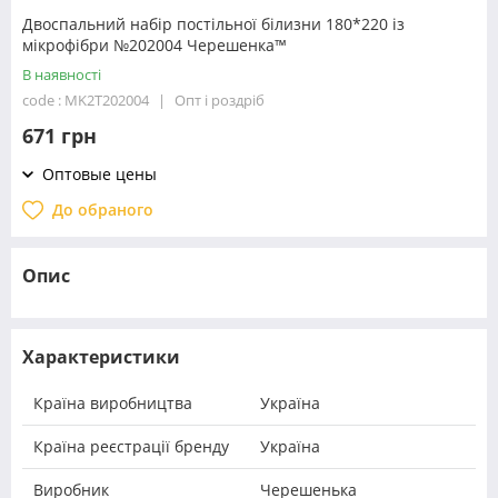
Двоспальний набір постільної білизни 180*220 із
мікрофібри №202004 Черешенка™
В наявності
code : MK2T202004
Опт і роздріб
671 грн
Оптовые цены
До обраного
Опис
Характеристики
Країна виробництва
Україна
Країна реєстрації бренду
Україна
Виробник
Черешенька