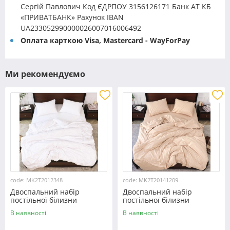
Сергій Павлович Код ЄДРПОУ 3156126171 Банк АТ КБ
«ПРИВАТБАНК» Рахунок IBAN
UA233052990000026007016006492
Оплата карткою Visa, Mastercard - WayForPay
Ми рекомендуємо
code: MK2T2012348
code: MK2T20141209
Двоспальний набір
Двоспальний набір
постільної білизни
постільної білизни
180*220 із мікрофібри
180*220 із мікрофібри
В наявності
В наявності
№2012348 Черешенка™
№20141209 Черешенка™