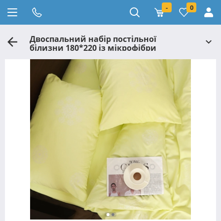
-
0
Двоспальний набір постільної
білизни 180*220 із мікрофібри
№202384 Черешенка™