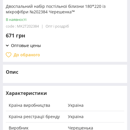
Двоспальний набір постільної білизни 180*220 із
мікрофібри №202384 Черешенка™
В наявності
code : MK2T202384
Опт і роздріб
671 грн
Оптовые цены
До обраного
Опис
Характеристики
Країна виробництва
Україна
Країна реєстрації бренду
Україна
Виробник
Черешенька