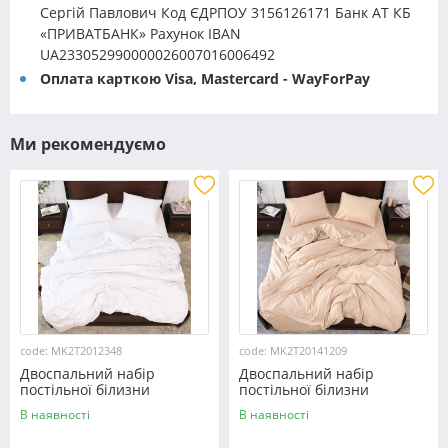
Сергій Павлович Код ЄДРПОУ 3156126171 Банк АТ КБ
«ПРИВАТБАНК» Рахунок IBAN
UA233052990000026007016006492
Оплата карткою Visa, Mastercard - WayForPay
Ми рекомендуємо
code: MK2T2012348
code: MK2T20141209
Двоспальний набір
Двоспальний набір
постільної білизни
постільної білизни
180*220 із мікрофібри
180*220 із мікрофібри
В наявності
В наявності
№2012348 Черешенка™
№20141209 Черешенка™