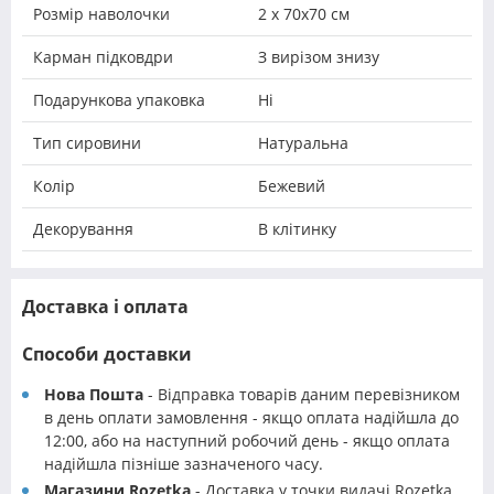
Розмір наволочки
2 х 70х70 см
Карман підковдри
З вирізом знизу
Подарункова упаковка
Ні
Тип сировини
Натуральна
Колір
Бежевий
Декорування
В клітинку
Доставка і оплата
Способи доставки
Нова Пошта
- Відправка товарів даним перевізником
в день оплати замовлення - якщо оплата надійшла до
12:00, або на наступний робочий день - якщо оплата
надійшла пізніше зазначеного часу.
Магазини Rozetka
- Доставка у точки видачі Rozetka