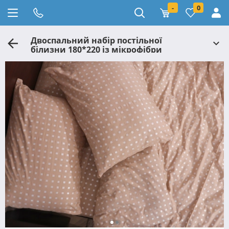
-
0
Двоспальний набір постільної
білизни 180*220 із мікрофібри
№202702 Черешенька™