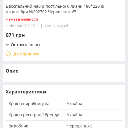
Двоспальний набір постільної білизни 180*220 із
мікрофібри №202702 Черешенька™
Немає в наявності
code : MK2T202702
Опт і роздріб
671 грн
Оптовые цены
До обраного
Опис
Характеристики
Країна виробництва
Україна
Країна реєстрації бренду
Україна
Виробник
Черешенька