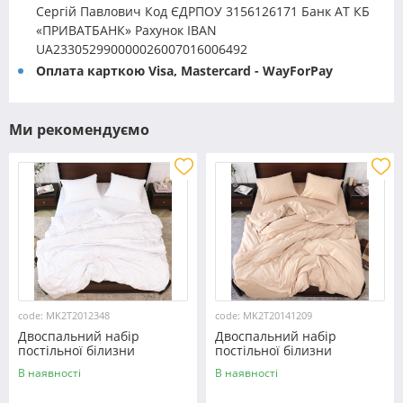
Сергій Павлович Код ЄДРПОУ 3156126171 Банк АТ КБ
«ПРИВАТБАНК» Рахунок IBAN
UA233052990000026007016006492
Оплата карткою Visa, Mastercard - WayForPay
Ми рекомендуємо
code: MK2T2012348
code: MK2T20141209
Двоспальний набір
Двоспальний набір
постільної білизни
постільної білизни
180*220 із мікрофібри
180*220 із мікрофібри
В наявності
В наявності
№2012348 Черешенка™
№20141209 Черешенка™