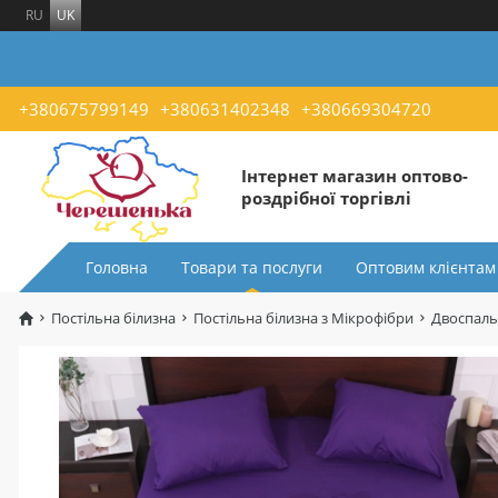
RU
UK
+380675799149
+380631402348
+380669304720
Інтернет магазин оптово-
роздрібної торгівлі
Головна
Товари та послуги
Оптовим клієнтам
Постільна білизна
Постільна білизна з Мікрофібри
Двоспаль