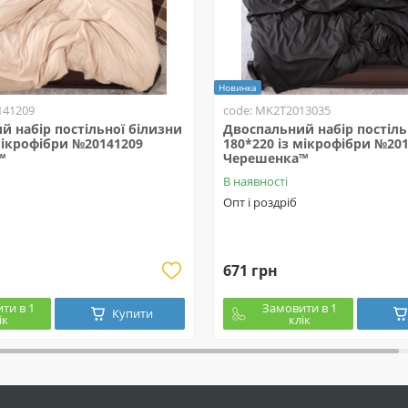
Новинка
141209
code: MK2T2013035
й набір постільної білизни
Двоспальний набір постіль
мікрофібри №20141209
180*220 із мікрофібри №20
™
Черешенка™
В наявності
Опт і роздріб
671 грн
ти в 1
Замовити в 1
Купити
ік
клік