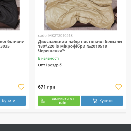
code: MK2T2010518
ної білизни
Двоспальний набір постільної білизни
13035
180*220 із мікрофібри №2010518
Черешенка™
В наявності
Опт і роздріб
671 грн
Замовити в 1
Купити
Купити
клік