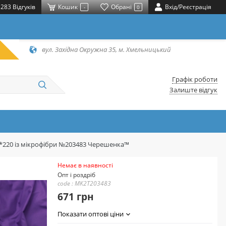
283 Відгуків
Кошик
Обрані
Вхід/Реєстрація
-
0
вул. Західна Окружна 35, м. Хмельницький
Графік роботи
Залиште відгук
0*220 із мікрофібри №203483 Черешенка™
Немає в наявності
Опт і роздріб
code : MK2T203483
671 грн
Показати оптові ціни