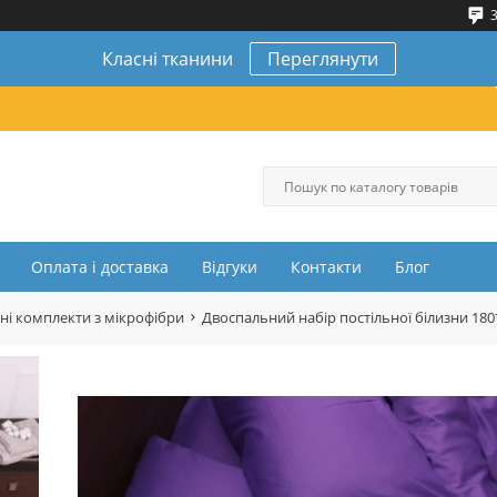
3
Класні тканини
Переглянути
Оплата і доставка
Відгуки
Контакти
Блог
ні комплекти з мікрофібри
Двоспальний набір постільної білизни 18