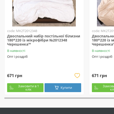
code: MK2T2012348
code: MK2T20
Двоспальний набір постільної білизни
Двоспальни
180*220 із мікрофібри №2012348
180*220 із 
Черешенка™
Черешенка
В наявності
В наявності
Опт і роздріб
Опт і роздріб
671 грн
671 грн
Замовити в 1
Замови
Купити
клік
кл