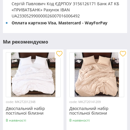
Сергій Павлович Код ЄДРПОУ 3156126171 Банк АТ КБ
«ПРИВАТБАНК» Рахунок IBAN
UA233052990000026007016006492
Оплата карткою Visa, Mastercard - WayForPay
Ми рекомендуємо
code: MK2T2012348
code: MK2T20141209
Двоспальний набір
Двоспальний набір
постільної білизни
постільної білизни
180*220 із мікрофібри
180*220 із мікрофібри
В наявності
В наявності
№2012348 Черешенка™
№20141209 Черешенка™