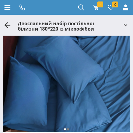
-
0
Двоспальний набір постільної
білизни 180*220 із мікрофібри
№204012 Черешенька™