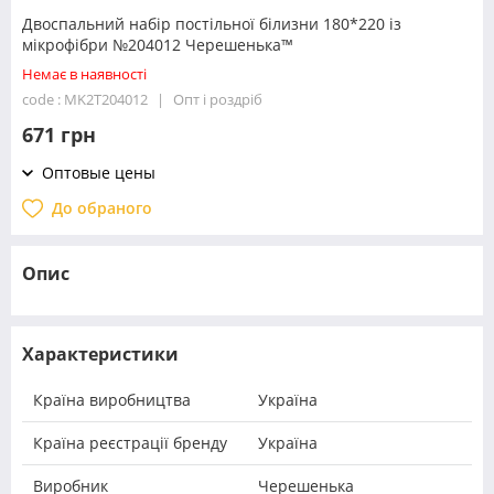
Двоспальний набір постільної білизни 180*220 із
мікрофібри №204012 Черешенька™
Немає в наявності
code : MK2T204012
Опт і роздріб
671 грн
Оптовые цены
До обраного
Опис
Характеристики
Країна виробництва
Україна
Країна реєстрації бренду
Україна
Виробник
Черешенька