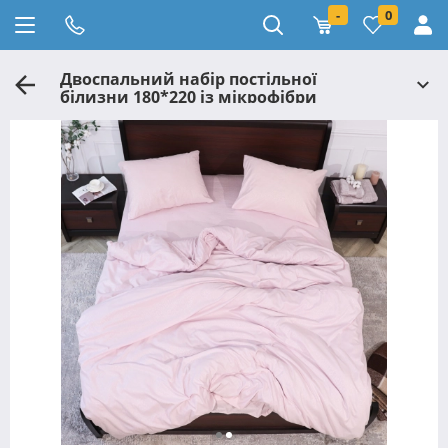
-
0
Двоспальний набір постільної
білизни 180*220 із мікрофібри
№206008 Черешенка™