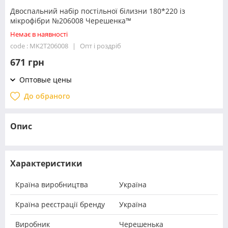
Двоспальний набір постільної білизни 180*220 із
мікрофібри №206008 Черешенка™
Немає в наявності
code : MK2T206008
Опт і роздріб
671 грн
Оптовые цены
До обраного
Опис
Характеристики
Країна виробництва
Україна
Країна реєстрації бренду
Україна
Виробник
Черешенька