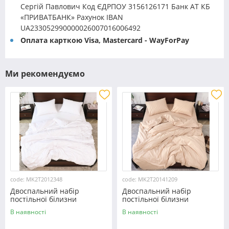
Сергій Павлович Код ЄДРПОУ 3156126171 Банк АТ КБ
«ПРИВАТБАНК» Рахунок IBAN
UA233052990000026007016006492
Оплата карткою Visa, Mastercard - WayForPay
Ми рекомендуємо
code: MK2T2012348
code: MK2T20141209
Двоспальний набір
Двоспальний набір
постільної білизни
постільної білизни
180*220 із мікрофібри
180*220 із мікрофібри
В наявності
В наявності
№2012348 Черешенка™
№20141209 Черешенка™