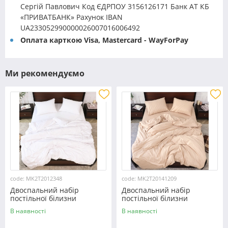
Сергій Павлович Код ЄДРПОУ 3156126171 Банк АТ КБ
«ПРИВАТБАНК» Рахунок IBAN
UA233052990000026007016006492
Оплата карткою Visa, Mastercard - WayForPay
Ми рекомендуємо
code: MK2T2012348
code: MK2T20141209
Двоспальний набір
Двоспальний набір
постільної білизни
постільної білизни
180*220 із мікрофібри
180*220 із мікрофібри
В наявності
В наявності
№2012348 Черешенка™
№20141209 Черешенка™