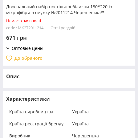
Двоспальний набір постільної білизни 180*220 із
мікрофібри в смужку №2011214 Черешенька™
Немає в наявності
code : MK2T2011214
Опт і роздріб
671 грн
Оптовые цены
До обраного
Опис
Характеристики
Країна виробництва
Україна
Країна реєстрації бренду
Україна
Виробник
Черешенька