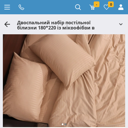
-
0
Двоспальний набір постільної
білизни 180*220 із мікрофібри в
смужку №2011214 Черешенька™