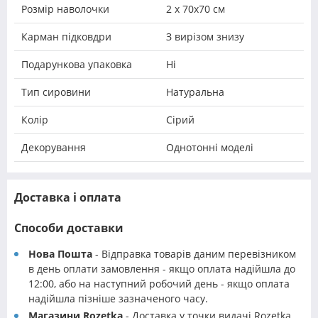
Розмір наволочки
2 х 70х70 см
Карман підковдри
З вирізом знизу
Подарункова упаковка
Ні
Тип сировини
Натуральна
Колір
Сірий
Декорування
Однотонні моделі
Доставка і оплата
Способи доставки
Нова Пошта
- Відправка товарів даним перевізником
в день оплати замовлення - якщо оплата надійшла до
12:00, або на наступний робочий день - якщо оплата
надійшла пізніше зазначеного часу.
Магазини Rozetka
- Доставка у точки видачі Rozetka