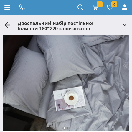
-
0
Двоспальний набір постільної
білизни 180*220 з пресованої
мікрофібри №200606 Черешенка™