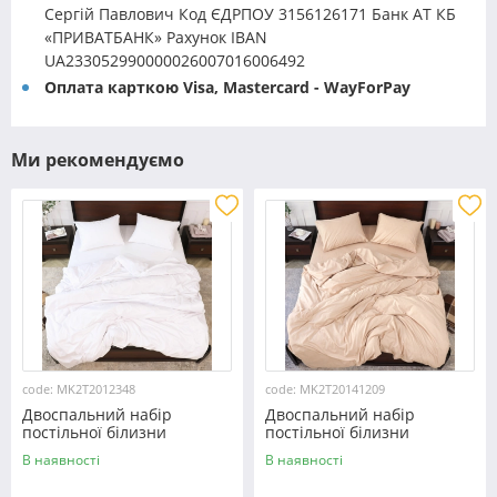
Сергій Павлович Код ЄДРПОУ 3156126171 Банк АТ КБ
«ПРИВАТБАНК» Рахунок IBAN
UA233052990000026007016006492
Оплата карткою Visa, Mastercard - WayForPay
Ми рекомендуємо
code: MK2T2012348
code: MK2T20141209
Двоспальний набір
Двоспальний набір
постільної білизни
постільної білизни
180*220 із мікрофібри
180*220 із мікрофібри
В наявності
В наявності
№2012348 Черешенка™
№20141209 Черешенка™