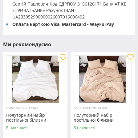
Сергій Павлович Код ЄДРПОУ 3156126171 Банк АТ КБ
«ПРИВАТБАНК» Рахунок IBAN
UA233052990000026007016006492
Оплата карткою Visa, Mastercard - WayForPay
Ми рекомендуємо
code: MK1T2012348
code: MK1T20141209
Полуторний набір
Полуторний набір
постільної білизни
постільної білизни
150*220 із мікрофібри
150*220 із мікрофібри
В наявності
В наявності
№2012348 Черешенка™
№20141209 Черешенка™