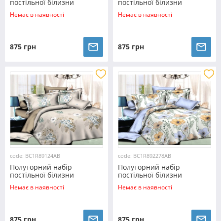
постільної білизни
постільної білизни
150*220 із Ранфорсу
150*220 із Ранфорсу
Немає в наявності
Немає в наявності
№89118AB Черешенка™
№89121AB Черешенка™
875 грн
875 грн
code: BC1R89124AB
code: BC1R892278AB
Полуторний набір
Полуторний набір
постільної білизни
постільної білизни
150*220 із Ранфорсу
150*220 із Ранфорсу
Немає в наявності
Немає в наявності
№89124AB Черешенка™
№892278AB Черешенка™
875 грн
875 грн