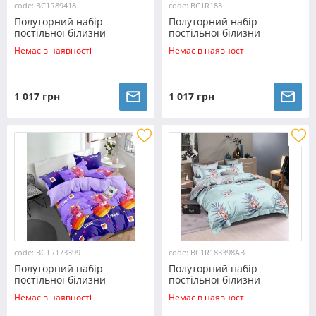
code: BC1R89418
code: BC1R183
Полуторний набір
Полуторний набір
постільної білизни
постільної білизни
150*220 із Ранфорсу
150*220 із Ранфорсу
Немає в наявності
Немає в наявності
№89418 Черешенка™
№1R183 Черешенка™
1 017 грн
1 017 грн
code: BC1R173399
code: BC1R183398AB
Полуторний набір
Полуторний набір
постільної білизни
постільної білизни
150*220 із Ранфорсу
150*220 із Ранфорсу
Немає в наявності
Немає в наявності
№173399 Черешенка™
№183398AB Черешенка™