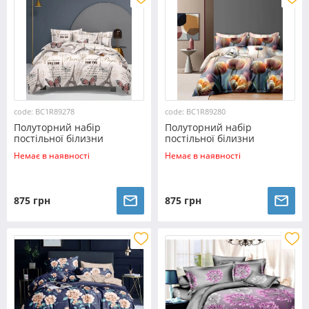
code: BC1R89278
code: BC1R89280
Полуторний набір
Полуторний набір
постільної білизни
постільної білизни
150*220 із Ранфорсу
150*220 із Ранфорсу
Немає в наявності
Немає в наявності
№89278 Черешенка™
№89280 Черешенка™
875 грн
875 грн