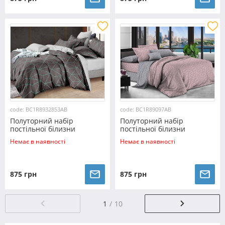
code: BC1R8932853AB
code: BC1R89097AB
Полуторний набір
Полуторний набір
постільної білизни
постільної білизни
150*220 із Ранфорсу
150*220 із Ранфорсу
Немає в наявності
Немає в наявності
№8932853AB Черешенка™
№89097AB Черешенка™
875 грн
875 грн
1
10