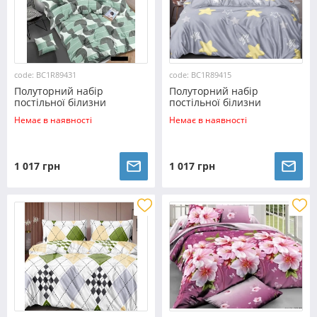
code: BC1R89431
code: BC1R89415
Полуторний набір
Полуторний набір
постільної білизни
постільної білизни
150*220 із Ранфорсу
150*220 із Ранфорсу
Немає в наявності
Немає в наявності
№89431 Черешенка™
№89415 Черешенка™
1 017 грн
1 017 грн