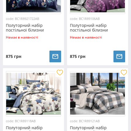
code: BC1R8921722AB
code: BC1R89106AB
Полуторний набір
Полуторний набір
постільної білизни
постільної білизни
150*220 із Ранфорсу
150*220 із Ранфорсу
Немає в наявності
Немає в наявності
№8921722AB Черешенка™
№89106AB Черешенка™
875 грн
875 грн
code: BC1R89118AB
code: BC1R89121AB
Полуторний набір
Полуторний набір