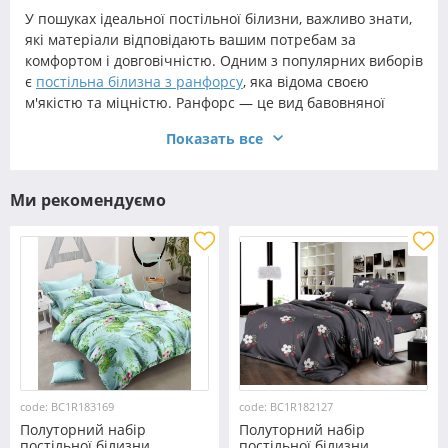
У пошуках ідеальної постільної білизни, важливо знати,
які матеріали відповідають вашим потребам за
комфортом і довговічністю. Одним з популярних виборів
є
постільна білизна з ранфорсу
, яка відома своєю
м'якістю та міцністю. Ранфорс — це вид бавовняної
тканини, який забезпечує високий рівень комфорту і
Показать все
довговічність, роблячи його ідеальним для щоденного
використання.
Якщо ви плануєте
купити постільну білизну
для себе або
Ми рекомендуємо
на продаж, важливо розглянути можливість придбання
оптом. Оптова покупка не тільки зекономить кошти, але
й забезпечить вам достатньо товару для майбутнього
використання або продажу. Серед різноманіття
варіантів особливою популярністю користуються
полуторні комплекти з ранфорсу.
Полуторна постіль з ранфорсу ідеально підходить для
одноосібного або подвійного використання, завдяки
своїм габаритам та зручності. Вибір полуторної
постільної білизни стане чудовим рішенням для тих, хто
code: BC1R183169
code: BC1R182127
шукає оптимальне співвідношення ціни та якості.
Полуторний набір
Полуторний набір
постільної білизни
постільної білизни