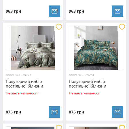
963 грн
963 грн
code: BC1R89277
code: BC1R89281
Полуторний набір
Полуторний набір
постільної білизни
постільної білизни
150*220 із Ранфорсу
150*220 із Ранфорсу
Немає в наявності
Немає в наявності
№89277 Черешенка™
№89281 Черешенка™
875 грн
875 грн