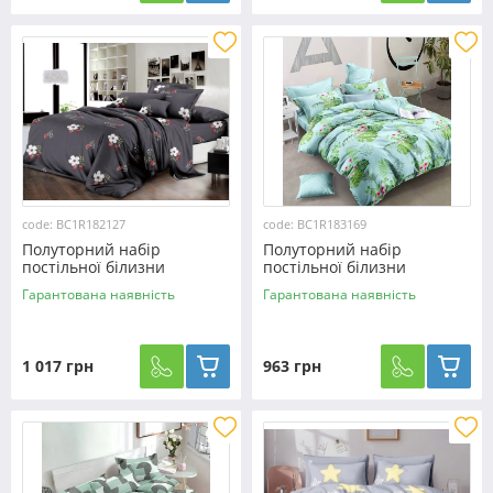
code: BC1R182127
code: BC1R183169
Полуторний набір
Полуторний набір
постільної білизни
постільної білизни
150*220 із Ранфорсу
150*220 із Ранфорсу
Гарантована наявність
Гарантована наявність
№182127 Черешенка™
№183169 Черешенка™
1 017 грн
963 грн