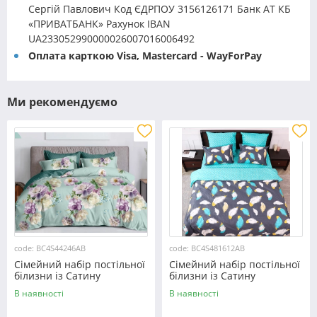
Сергій Павлович Код ЄДРПОУ 3156126171 Банк АТ КБ
«ПРИВАТБАНК» Рахунок IBAN
UA233052990000026007016006492
Оплата карткою Visa, Mastercard - WayForPay
Ми рекомендуємо
code: BC4S44246AB
code: BC4S481612AB
Сімейний набір постільної
Сімейний набір постільної
білизни із Сатину
білизни із Сатину
№44246AB Черешенка™
№481612AB Черешенка™
В наявності
В наявності