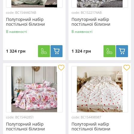
code: BC1S44407AB
code: BC1S22174AB
Полуторний набір
Полуторний набір
постільної білизни
постільної білизни
150*220 із Сатину
150*220 із Сатину
В наявності
В наявності
№44407AB Черешенка™
№22174AB Черешенка™
1 324 грн
1 324 грн
code: BC1S442851
code: BC1S4498987
Полуторний набір
Полуторний набір
постільної білизни
постільної білизни
150*220 із Сатину
150*220 із Сатину