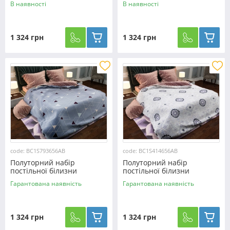
В наявності
В наявності
№442851 Черешенка™
№4498987 Черешенка™
1 324 грн
1 324 грн
code: BC1S793656AB
code: BC1S414656AB
Полуторний набір
Полуторний набір
постільної білизни
постільної білизни
150*220 із Сатину
150*220 із Сатину
Гарантована наявність
Гарантована наявність
№793656AB Черешенка™
№414656AB Черешенка™
1 324 грн
1 324 грн