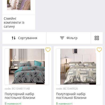
Сімейні
комплекти із
сатину
Сортування
Фільтр
code: BC1S448111АВ
code: BC1S449526
Полуторний набір
Полуторний набір
постільної білизни
постільної білизни
150*220 із Сатину
150*220 із Сатину
В наявності
В наявності