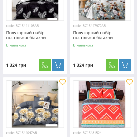
code: BC1S441103AB
code: BC1S447972AB
Полуторний набір
Полуторний набір
постільної білизни
постільної білизни
150*220 із Сатину
150*220 із Сатину
В наявності
В наявності
№441103AB Черешенька™
№447972AB Черешенька™
1 324 грн
1 324 грн
code: BC1S44047AB
code: BC1S481524