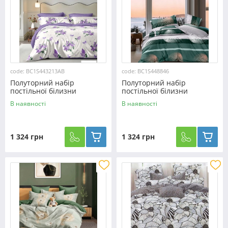
code: BC1S443213AB
code: BC1S448846
Полуторний набір
Полуторний набір
постільної білизни
постільної білизни
150*220 із Сатину
150*220 із Сатину
В наявності
В наявності
№443213AB Черешенка™
№448846 Черешенка™
1 324 грн
1 324 грн