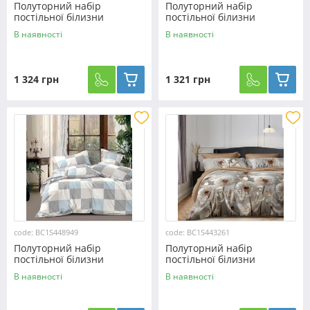
Полуторний набір
Полуторний набір
постільної білизни
постільної білизни
150*220 із Сатину
150*220 із Сатину
В наявності
В наявності
№44047AB Черешенька™
№481524 Черешенка™
1 324 грн
1 321 грн
code: BC1S448949
code: BC1S443261
Полуторний набір
Полуторний набір
постільної білизни
постільної білизни
150*220 із Сатину
150*220 із Сатину
В наявності
В наявності
№448949 Черешенка™
№443261 Черешенка™