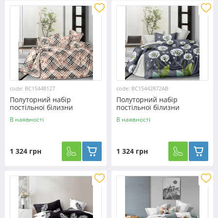
code: BC1S448127
code: BC1S442872AB
Полуторний набір
Полуторний набір
постільної білизни
постільної білизни
150*220 із Сатину
150*220 із Сатину
В наявності
В наявності
№448127 Черешенька™
№442872AB Черешенька™
1 324 грн
1 324 грн