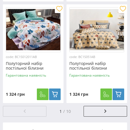
code: BC1S012011AB
code: BC1S051AB
Полуторний набір
Полуторний набір
постільної білизни
постільної білизни
150*220 із Сатину
150*220 із Сатину №051AB
Гарантована наявність
Гарантована наявність
№012011AB Черешенка™
Черешенка™
1 324 грн
1 324 грн
1
10