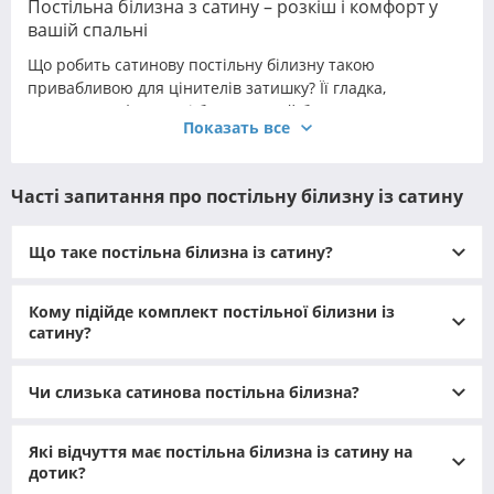
Постільна білизна з сатину – розкіш і комфорт у
вашій спальні
Що робить сатинову постільну білизну такою
привабливою для цінителів затишку? Її гладка,
шовковиста фактура і благородний блиск миттєво
Показать все
перетворюють спальню, надаючи їй нотки елегантності
і розкоші. Сатинова постіль поєднує в собі м’якість
натуральної бавовни і зовнішній вигляд дорогоцінного
Часті запитання про постільну білизну із сатину
шовку, тому кожне дотикання до такої тканини дарує
відчуття ніжності і комфорту. Не дивно, що багато хто
прагне оновити інтер’єр спальні саме сатиновими
Що таке постільна білизна із сатину?
комплектами. По суті, постільна білизна сатин – це
комплект, пошитий з бавовняної тканини сатинового
Кому підійде комплект постільної білизни із
плетіння, що має характерний шовковистий блиск.
сатину?
Особливо затребувані великі комплекти постільної
білизни сатин (євро і двоспальні), оскільки розкішний
Чи слизька сатинова постільна білизна?
сатин ідеально підходить для великих ліжок. При цьому
не обов’язково переплачувати за розкіш: завжди можна
купити постільну білизну сатин від виробника за
Які відчуття має постільна білизна із сатину на
доступною ціною.
дотик?