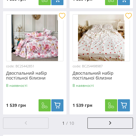
code: BC2S442851
code: BC2S4498987
Двоспальний набір
Двоспальний набір
постільної білизни
постільної білизни
180*220 із Сатину
180*220 із Сатину
В наявності
В наявності
№442851 Черешенка™
№4498987 Черешенка™
1 539 грн
1 539 грн
1
10