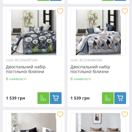
code: BC2S442872AB
code: BC2S442865AB
Двоспальний набір
Двоспальний набір
постільної білизни
постільної білизни
180*220 із Сатину
180*220 із Сатину
В наявності
В наявності
№442872AB Черешенька™
№442865AB Черешенька™
1 539 грн
1 539 грн