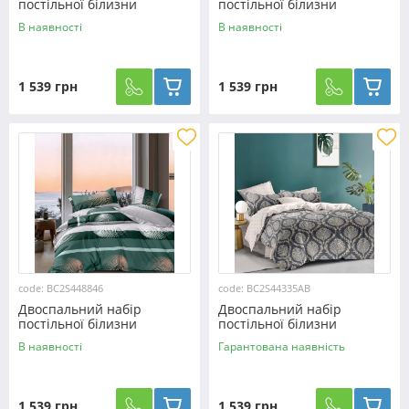
постільної білизни
постільної білизни
180*220 із Сатину
180*220 із Сатину
В наявності
В наявності
№441539 Черешенка™
№441329 Черешенка™
1 539 грн
1 539 грн
code: BC2S448846
code: BC2S44335AB
Двоспальний набір
Двоспальний набір
постільної білизни
постільної білизни
180*220 із Сатину
180*220 із Сатину
В наявності
Гарантована наявність
№448846 Черешенка™
№44335AB Черешенка™
1 539 грн
1 539 грн