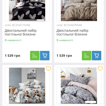
code: BC2S441103AB
code: BC2S443395AB
Двоспальний набір
Двоспальний набір
постільної білизни
постільної білизни
180*220 із Сатину
180*220 із Сатину
В наявності
В наявності
№441103AB Черешенька™
№443395AB Черешенька™
1 539 грн
1 539 грн