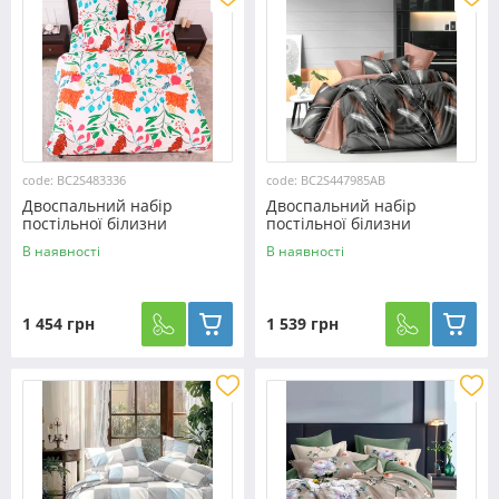
code: BC2S483336
code: BC2S447985АВ
Двоспальний набір
Двоспальний набір
постільної білизни
постільної білизни
180*220 із Сатину
180*220 із Сатину
В наявності
В наявності
№483336 Черешенка™
№447985АВ Черешенка™
1 454 грн
1 539 грн