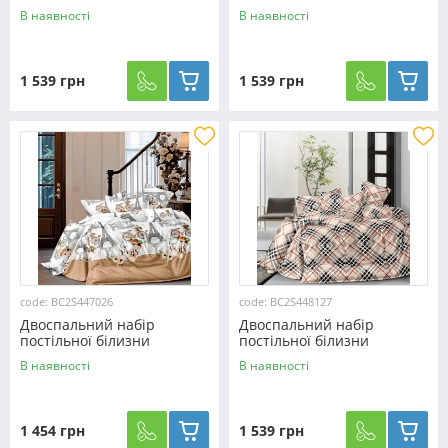
180*220 із Сатину
180*220 із Сатину
В наявності
В наявності
№449526 Черешенька™
№448516 Черешенька™
1 539 грн
1 539 грн
code: BC2S447026
code: BC2S448127
Двоспальний набір
Двоспальний набір
постільної білизни
постільної білизни
180*220 із Сатину
180*220 із Сатину
В наявності
В наявності
№447026 Черешенка™
№448127 Черешенька™
1 454 грн
1 539 грн