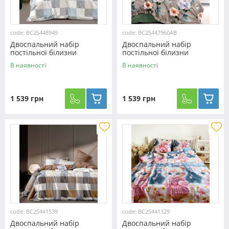
code: BC2S448949
code: BC2S447960AB
Двоспальний набір
Двоспальний набір
постільної білизни
постільної білизни
180*220 із Сатину
180*220 із Сатину
В наявності
В наявності
№448949 Черешенка™
№447960AB Черешенка™
1 539 грн
1 539 грн
code: BC2S441539
code: BC2S441329
Двоспальний набір
Двоспальний набір