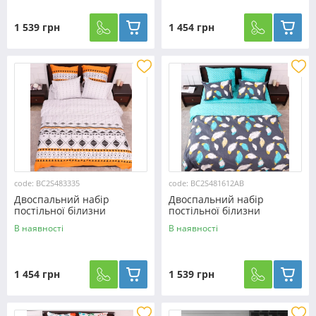
1 539 грн
1 454 грн
code: BC2S483335
code: BC2S481612AB
Двоспальний набір
Двоспальний набір
постільної білизни
постільної білизни
180*220 із Сатину
180*220 із Сатину
В наявності
В наявності
№483335 Черешенка™
№481612AB Черешенка™
1 454 грн
1 539 грн