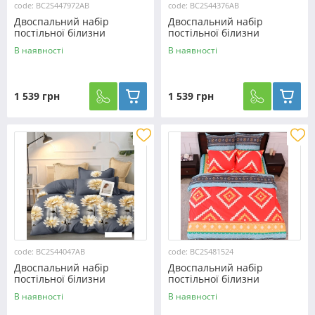
code: BC2S447972AB
code: BC2S44376AB
Двоспальний набір
Двоспальний набір
постільної білизни
постільної білизни
180*220 із Сатину
180*220 із Сатину
В наявності
В наявності
№447972AB Черешенька™
№44376AB Черешенька™
1 539 грн
1 539 грн
code: BC2S44047AB
code: BC2S481524
Двоспальний набір
Двоспальний набір
постільної білизни
постільної білизни
180*220 із Сатину
180*220 із Сатину
В наявності
В наявності
№44047AB Черешенька™
№481524 Черешенка™