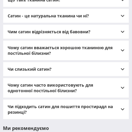
Сатин - це натуральна тканина чи ні?
Чим сатин відрізняється від бавовни?
Чому сатин вважається хорошою тканиною для
постільної білизни?
Чи слизький сатин?
Чому сатин часто використовують для
однотонної постільної білизни?
Походження та особливості структури
Чи підходить сатин для пошиття простирадл на
резинці?
Історія сатину бере свій початок у Китаї, де ще в
Середньовіччі з порту Зайтун (нині Цюаньчжоу)
вивозили перші партії блискучих бавовняних тканин. До
Ми рекомендуємо