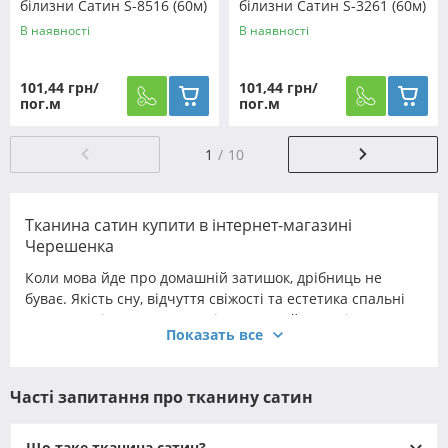
білизни Сатин S-8516 (60м)
білизни Сатин S-3261 (60м)
В наявності
В наявності
101,44 грн/
101,44 грн/
пог.м
пог.м
1
10
Тканина сатин купити в інтернет-магазині
Черешенка
Коли мова йде про домашній затишок, дрібниць не
буває. Якість сну, відчуття свіжості та естетика спальні
значною мірою залежать від того, який матеріал
Показать все
контактує зі шкірою щоночі. Серед безлічі натуральних
тканин сатин - тканина, яка по праву займає особливе
місце. Вона поєднує шовковистість, міцність та
Часті запитання про тканину сатин
ідеальний баланс між розкішшю та практичністю. Саме
тому
постільна білизна з сатину
вважається еталоном
домашнього комфорту та витонченого смаку.
Що таке тканина сатин?