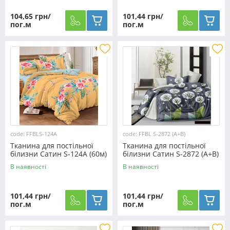
104,65 грн/
101,44 грн/
пог.м
пог.м
code: FFBLS-124A
code: FFBL S-2872 (A+В)
Тканина для постільної
Тканина для постільної
білизни Сатин S-124A (60м)
білизни Сатин S-2872 (A+В)
- (60м+60м)
В наявності
В наявності
101,44 грн/
101,44 грн/
пог.м
пог.м