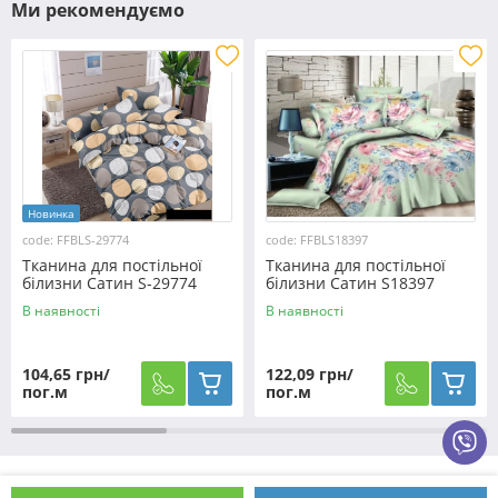
Ми рекомендуємо
Новинка
code: FFBLS-29774
code: FFBLS18397
Тканина для постільної
Тканина для постільної
білизни Сатин S-29774
білизни Сатин S18397
(60м)
(50м)
В наявності
В наявності
104,65 грн/
122,09 грн/
пог.м
пог.м
Як оформити замовлення?