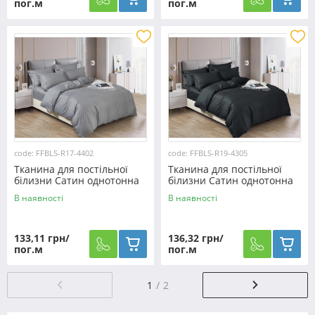
пог.м
пог.м
code: FFBLS-R17-4402
code: FFBLS-R19-4305
Тканина для постільної
Тканина для постільної
білизни Сатин однотонна
білизни Сатин однотонна
S-R17-4402 (50м)
S-R19-4305 (50м)
В наявності
В наявності
133,11 грн/
136,32 грн/
пог.м
пог.м
1
2