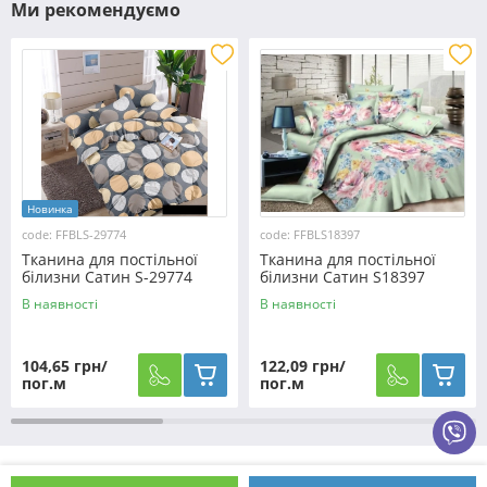
Ми рекомендуємо
Новинка
code: FFBLS-29774
code: FFBLS18397
Тканина для постільної
Тканина для постільної
білизни Сатин S-29774
білизни Сатин S18397
(60м)
(50м)
В наявності
В наявності
104,65 грн/
122,09 грн/
пог.м
пог.м
Як оформити замовлення?