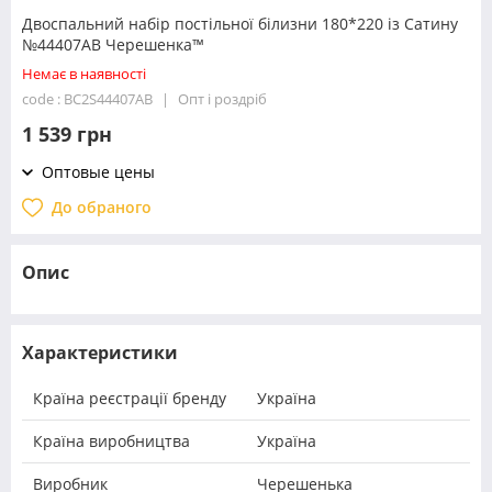
Двоспальний набір постільної білизни 180*220 із Сатину
№44407AB Черешенка™
Немає в наявності
code : BC2S44407AB
Опт і роздріб
1 539 грн
Оптовые цены
До обраного
Опис
Характеристики
Країна реєстрації бренду
Україна
Країна виробництва
Україна
Виробник
Черешенька