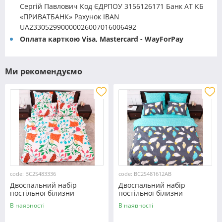
Сергій Павлович Код ЄДРПОУ 3156126171 Банк АТ КБ
«ПРИВАТБАНК» Рахунок IBAN
UA233052990000026007016006492
Оплата карткою Visa, Mastercard - WayForPay
Ми рекомендуємо
code: BC2S483336
code: BC2S481612AB
Двоспальний набір
Двоспальний набір
постільної білизни
постільної білизни
180*220 із Сатину
180*220 із Сатину
В наявності
В наявності
№483336 Черешенка™
№481612AB Черешенка™